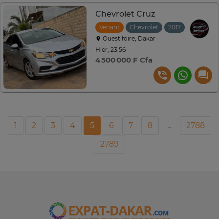
Chevrolet Cruz
Venant
Chevrolet
2017
Automat
Ouest foire, Dakar
Hier, 23:56
4 500 000 F Cfa
1
2
3
4
5
6
7
8
...
2788
2789