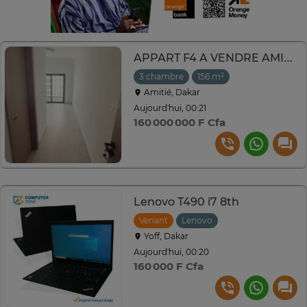
APPART F4 A VENDRE AMITIE
3 chambre
156 m²
Amitié, Dakar
Aujourd'hui, 00:21
160 000 000 F Cfa
Lenovo T490 i7 8th
Venant
Lenovo
Yoff, Dakar
Aujourd'hui, 00:20
160 000 F Cfa