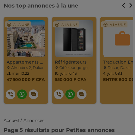
Nos top annonces à la une
A LA UNE
A LA UNE
A LA UNE
Appartements De Standing Aux Almadies 2
Réfrigérateurs
Almadies 2, Dakar
Cité keur gorgui, Dakar
Dakar, Dakar
21. mai, 10:22
10. juil., 16:43
4. juil., 08:11
47 500 000 F CFA
550 000 F CFA
Accueil
Annonces
Page 5 résultats pour Petites annonces