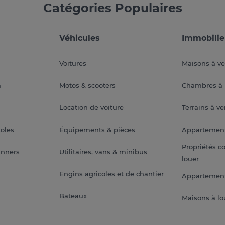
Catégories Populaires
Véhicules
Immobilie
Voitures
Maisons à v
a
Motos & scooters
Chambres à 
Location de voiture
Terrains à v
soles
Équipements & pièces
Appartemen
Propriétés c
anners
Utilitaires, vans & minibus
louer
Engins agricoles et de chantier
Appartement
Bateaux
Maisons à lo