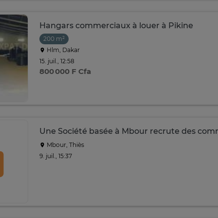
Hangars commerciaux à louer à Pikine
200 m²
Hlm, Dakar
15. juil., 12:58
800 000 F Cfa
Une Société basée à Mbour recrute des com
Mbour, Thiès
9. juil., 15:37