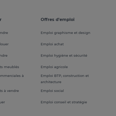
r
Offres d'emploi
endre
Emploi graphisme et design
louer
Emploi achat
endre
Emploi hygiène et sécurité
ts meublés
Emploi agricole
ommerciales à
Emploi BTP, construction et
architecture
s à vendre
Emploi social
uer
Emploi conseil et stratégie