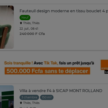
Fauteuil design moderne en tissu bouclet 4 
Neuf
Thiès, Thiès
22. juil., 08:41
240 000 F Cfa
Villa à vendre F4 à SICAP MONT ROLLAND
3 chambre
150 m²
Thiès, Thiès