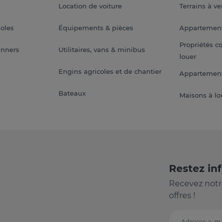
Location de voiture
Terrains à v
soles
Équipements & pièces
Appartemen
Propriétés c
anners
Utilitaires, vans & minibus
louer
Engins agricoles et de chantier
Appartement
Bateaux
Maisons à lo
Restez in
Recevez notr
offres !