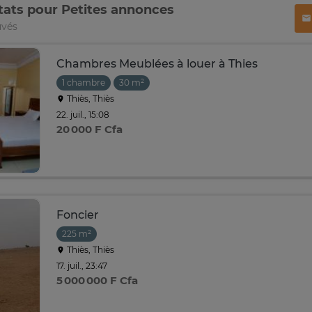
tats pour Petites annonces
uvés
Chambres Meublées à louer à Thies
1 chambre
30 m²
Thiès, Thiès
22. juil., 15:08
20 000 F Cfa
Foncier
225 m²
Thiès, Thiès
17. juil., 23:47
5 000 000 F Cfa