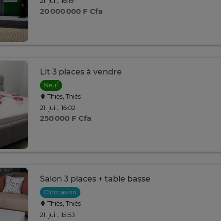
21. juil., 16:19
20 000 000 F Cfa
Lit 3 places à vendre
Neuf
Thiès, Thiès
21. juil., 16:02
250 000 F Cfa
Salon 3 places + table basse
D'occasion
Thiès, Thiès
21. juil., 15:53