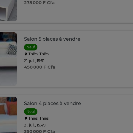
275 000 F Cfa
Salon 5 places à vendre
Neuf
Thiès, Thiès
21. juil., 15:51
450 000 F Cfa
Salon 4 places à vendre
Neuf
Thiès, Thiès
21. juil., 15:49
350 000 F Cfa