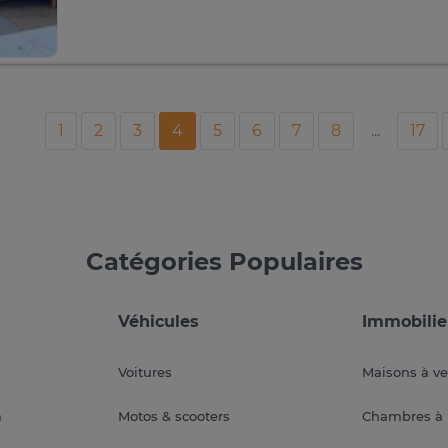
1
2
3
4
5
6
7
8
...
17
Catégories Populaires
Véhicules
Immobilie
Voitures
Maisons à v
a
Motos & scooters
Chambres à 