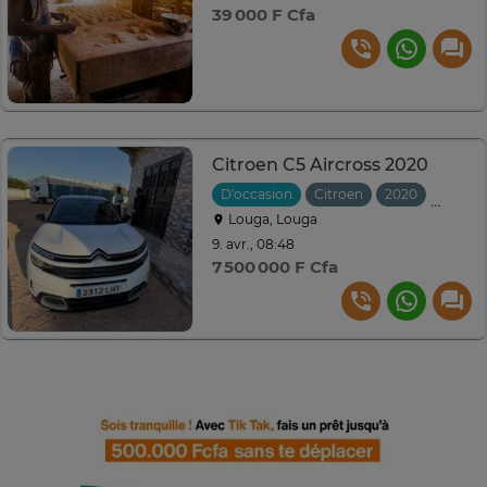
39 000 F Cfa
Citroen C5 Aircross 2020
D'occasion
Citroen
2020
Autom
Louga, Louga
9. avr., 08:48
7 500 000 F Cfa