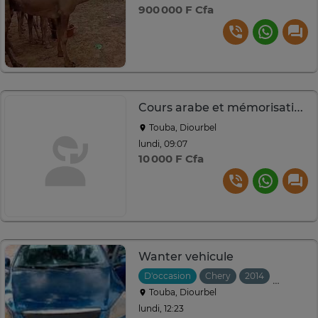
900 000 F Cfa
Cours arabe et mémorisation Coran conforme charia
Touba, Diourbel
lundi, 09:07
10 000 F Cfa
Wanter vehicule
D'occasion
Chery
2014
Manuelle
Touba, Diourbel
lundi, 12:23