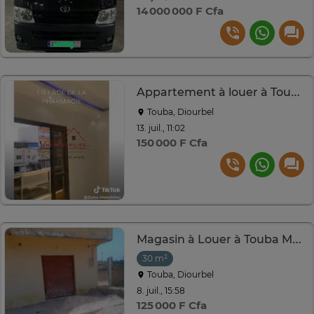
14 000 000 F Cfa
Appartement à louer à Touba Khaïra
Touba, Diourbel
13. juil., 11:02
150 000 F Cfa
Magasin à Louer à Touba Mbal à côté du marché Ocass
30 m²
Touba, Diourbel
8. juil., 15:58
125 000 F Cfa