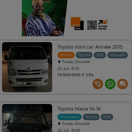
Toyota mini car Année 2015
Venant
Toyota
2015
Manuelle
Touba, Diourbel
20. juil., 15:10
13 500 000 F Cfa
Toyota Hiace 14-16
D'occasion
Toyota
2016
Manuell
Touba, Diourbel
20. juil., 15:09