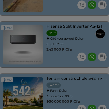
Hisense Split Inverter AS-12TW4SLUHBB R410A Noir Wifi
VIP
Neuf
Cité keur gorgui, Dakar
8. juil., 17:00
245 000 F Cfa
Terrain constructible 542 m² quartier résidentiel calme
VIP
542 m²
Fann, Dakar
Aujourd'hui, 00:16
950 000 000 F Cfa