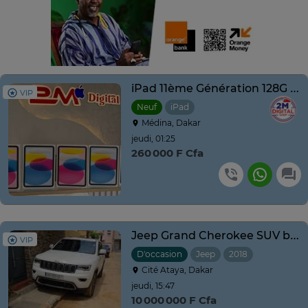
iPad 11ème Génération 128G 2025 Pink Neuf
VIP
Neuf
iPad
Médina, Dakar
jeudi, 01:25
260 000 F Cfa
Jeep Grand Cherokee SUV blanc polyvalent
VIP
D'occasion
Jeep
2018
Automatiq
Cité Ataya, Dakar
jeudi, 15:47
10 000 000 F Cfa