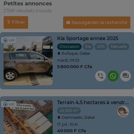
Petites annonces
27091 résultats trouvés
Filtrer
Sauvegarder la recherche
Kia Sportage année 2025
VIP
D'occasion
Kia
2015
Manuelle
Rufisque, Dakar
mardi, 09:23
5 800 000 F Cfa
Terrain 4,5 hectares à vendre à Diamniadio
VIP
45,000 m²
Diamniadio, Dakar
17. juil., 10:41
40 000 F Cfa