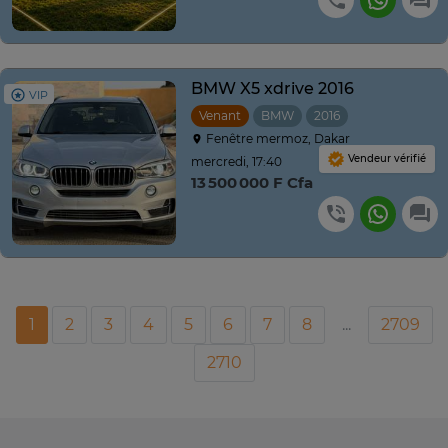
BMW X5 xdrive 2016
VIP
Venant
BMW
2016
Automatique
Fenêtre mermoz, Dakar
Vendeur vérifié
mercredi, 17:40
13 500 000 F Cfa
1
2
3
4
5
6
7
8
...
2709
2710