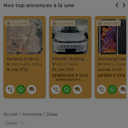
Nos top annonces à la une
A LA UNE
A LA UNE
A LA UNE
Terrains A Vendre / Emeral Prime City De Diamniadio
PROMO Beijing X7 / 2025
Diamniadio, Dakar
vdn 3, Dakar
Médina, Dakar
18. mai, 17:00
24. juin, 11:03
samedi, 00:20
22 900 000 F CFA
49 900 F CFA
24 900 000 F CFA
Accueil
Annonces
Dakar
Dakar