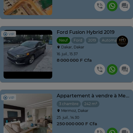
Ford Fusion Hybrid 2019
VIP
Neuf
Ford
2019
Automatique
Dakar, Dakar
16. juil., 15:37
8 000 000 F Cfa
Appartement à vendre à Mermoz Dakar – Dernier étage
VIP
3 chambre
242 m²
Mermoz, Dakar
25. juil., 14:30
250 000 000 F Cfa