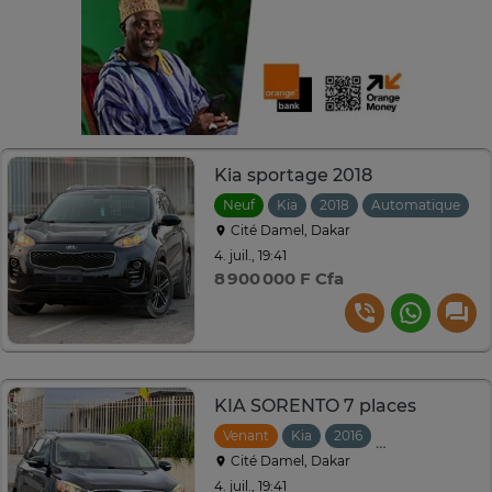
Kia sportage 2018
Neuf
Kia
2018
Automatique
Cité Damel, Dakar
4. juil., 19:41
8 900 000 F Cfa
KIA SORENTO 7 places
Venant
Kia
2016
Automatique
Cité Damel, Dakar
4. juil., 19:41