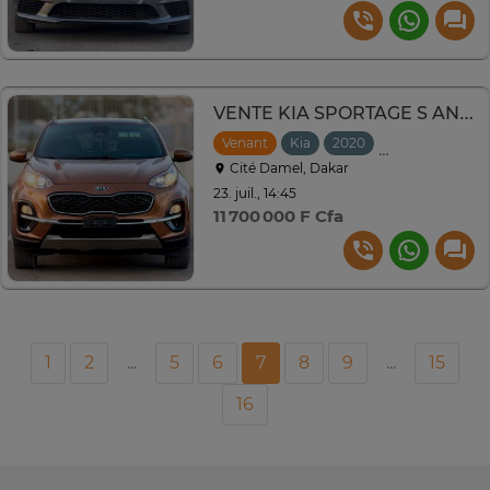
VENTE KIA SPORTAGE S ANNEE 2020 VENANT
Venant
Kia
2020
Automatique
Cité Damel, Dakar
23. juil., 14:45
11 700 000 F Cfa
1
2
...
5
6
7
8
9
...
15
16