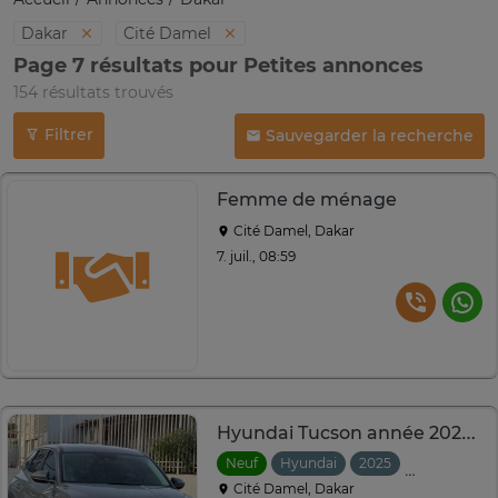
Dakar
Cité Damel
Page 7 résultats pour Petites annonces
154 résultats trouvés
Filtrer
Sauvegarder la recherche
Femme de ménage
Cité Damel, Dakar
7. juil., 08:59
Hyundai Tucson année 2025 essence automatique
Neuf
Hyundai
2025
Automatiqu
Cité Damel, Dakar