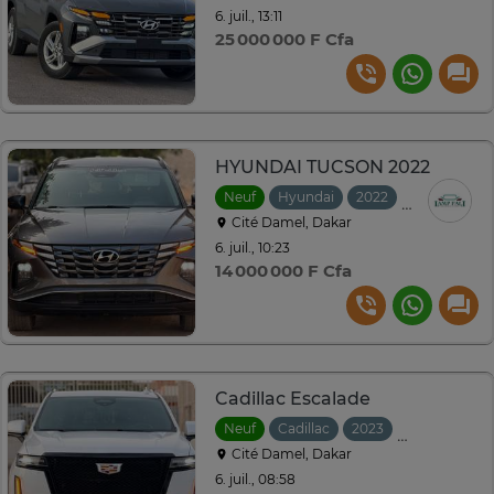
6. juil., 13:11
25 000 000 F Cfa
HYUNDAI TUCSON 2022
Neuf
Hyundai
2022
Automatiqu
Cité Damel, Dakar
6. juil., 10:23
14 000 000 F Cfa
Cadillac Escalade
Neuf
Cadillac
2023
Automatiqu
Cité Damel, Dakar
6. juil., 08:58