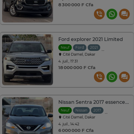
8 300 000 F Cfa
Ford explorer 2021 Limited
Neuf
Ford
2021
Automatique
Cité Damel, Dakar
4. juil., 17:31
18 000 000 F Cfa
Nissan Sentra 2017 essence 1.8L venant
Neuf
Nissan
2017
Automatique
Cité Damel, Dakar
4. juil., 14:42
6 000 000 F Cfa