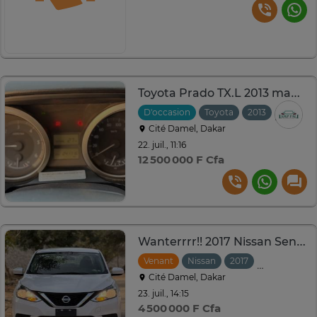
Toyota Prado TX.L 2013 manuel diesel
D'occasion
Toyota
2013
Manuell
Cité Damel, Dakar
22. juil., 11:16
12 500 000 F Cfa
Wanterrrr!! 2017 Nissan Sentra
Venant
Nissan
2017
Automatiqu
Cité Damel, Dakar
23. juil., 14:15
4 500 000 F Cfa