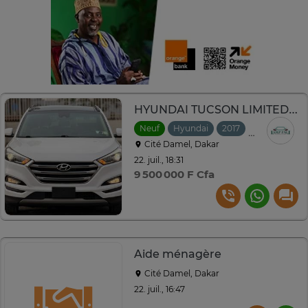
HYUNDAI TUCSON LIMITED 1.6L 2017
Neuf
Hyundai
2017
Automatiqu
Cité Damel, Dakar
22. juil., 18:31
9 500 000 F Cfa
Aide ménagère
Cité Damel, Dakar
22. juil., 16:47