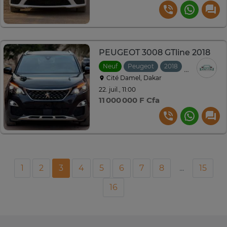
PEUGEOT 3008 GTline 2018
Neuf
Peugeot
2018
Automatiqu
Cité Damel, Dakar
22. juil., 11:00
11 000 000 F Cfa
1
2
3
4
5
6
7
8
...
15
16