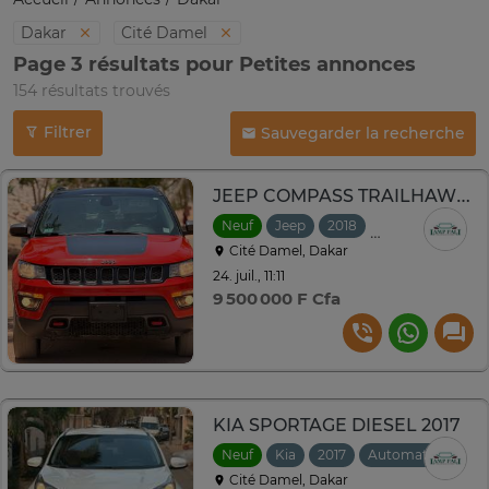
Dakar
Cité Damel
Page 3 résultats pour Petites annonces
154 résultats trouvés
Filtrer
Sauvegarder la recherche
JEEP COMPASS TRAILHAWK 2018
Neuf
Jeep
2018
Automatique
Cité Damel, Dakar
24. juil., 11:11
9 500 000 F Cfa
KIA SPORTAGE DIESEL 2017
Neuf
Kia
2017
Automatique
Cité Damel, Dakar