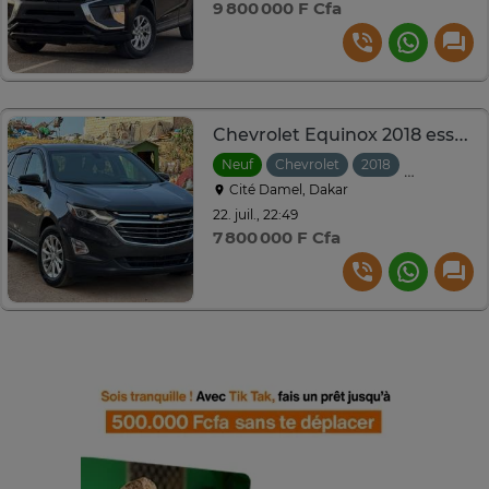
9 800 000 F Cfa
Chevrolet Equinox 2018 essence 1.5L
Neuf
Chevrolet
2018
Automatiq
Cité Damel, Dakar
22. juil., 22:49
7 800 000 F Cfa