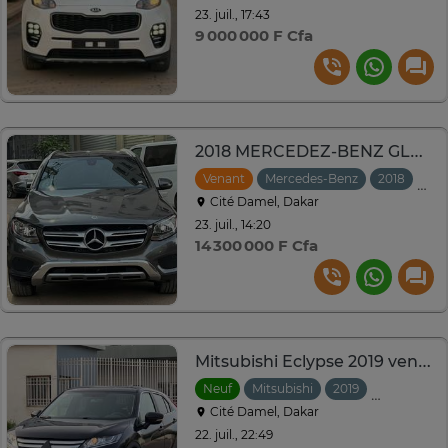
23. juil., 17:43
9 000 000 F Cfa
2018 MERCEDEZ-BENZ GLC 300 VENANT
Venant
Mercedes-Benz
2018
Aut
Cité Damel, Dakar
23. juil., 14:20
14 300 000 F Cfa
Mitsubishi Eclypse 2019 venant 1.5L essence automatique
Neuf
Mitsubishi
2019
Automatiq
Cité Damel, Dakar
22. juil., 22:49