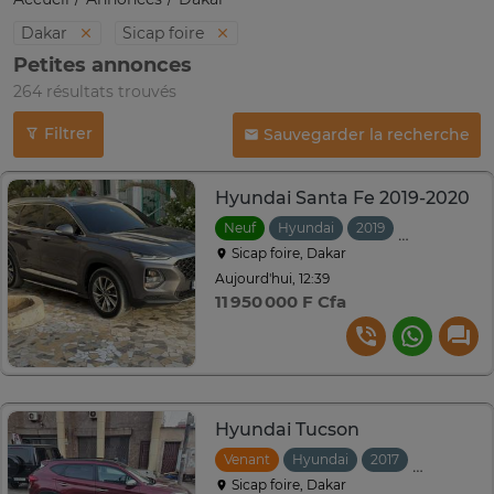
Dakar
Sicap foire
Petites annonces
264 résultats trouvés
Filtrer
Sauvegarder la recherche
Hyundai Santa Fe 2019-2020
Neuf
Hyundai
2019
Automatiqu
Sicap foire, Dakar
Aujourd'hui, 12:39
11 950 000 F Cfa
Hyundai Tucson
Venant
Hyundai
2017
Automati
Sicap foire, Dakar