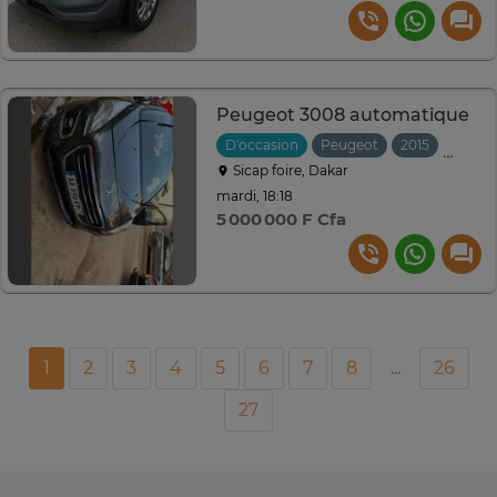
Peugeot 3008 automatique
D'occasion
Peugeot
2015
Autom
Sicap foire, Dakar
mardi, 18:18
5 000 000 F Cfa
1
2
3
4
5
6
7
8
...
26
27