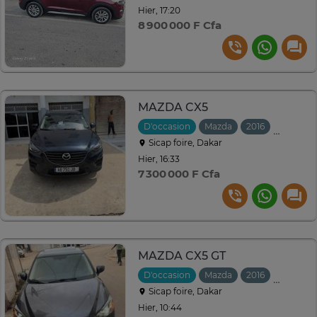
Hier, 17:20
8 900 000 F Cfa
MAZDA CX5
D'occasion
Mazda
2016
Automat
Sicap foire, Dakar
Hier, 16:33
7 300 000 F Cfa
MAZDA CX5 GT
D'occasion
Mazda
2016
Automat
Sicap foire, Dakar
Hier, 10:44