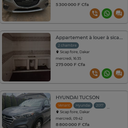
5 300 000 F Cfa
Appartement à louer à sicap foire
2 chambre
Sicap foire, Dakar
mercredi, 16:35
275 000 F Cfa
HYUNDAI TUCSON
Venant
Hyundai
2017
Automati
Sicap foire, Dakar
mercredi, 09:42
8 800 000 F Cfa