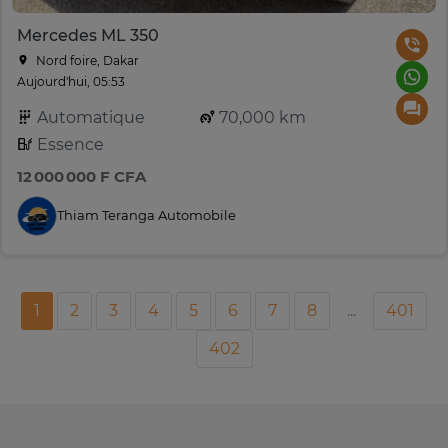
Mercedes ML 350
Nord foire, Dakar
Aujourd'hui, 05:53
Automatique
70,000 km
Essence
12 000 000 F CFA
Thiam Teranga Automobile
1
2
3
4
5
6
7
8
...
401
402