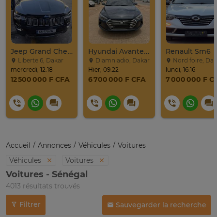
Jeep Grand Cherokee Overland 2019 À Vendre
Hyundai Avante 2017
Renault Sm6
Liberte 6, Dakar
Diamniadio, Dakar
Nord foire, Dak
mercredi, 12:18
Hier, 09:22
lundi, 16:16
12 500 000 F CFA
6 700 000 F CFA
7 000 000 F C
Accueil
Annonces
Véhicules
Voitures
Véhicules
Voitures
Voitures - Sénégal
4013 résultats trouvés
Filtrer
Sauvegarder la recherche