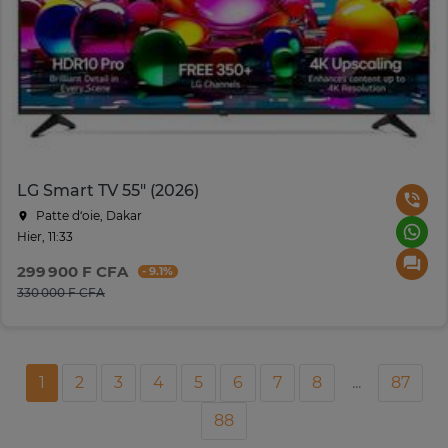
LG Smart TV 55" (2026)
Patte d‘oie, Dakar
Hier, 11:33
299 900 F CFA
- 9.1%
330 000 F CFA
1
2
3
4
5
6
7
8
...
87
88