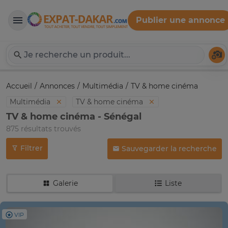
Publier une annonce
Expat-Dakar
Té
Accueil
Annonces
Multimédia
TV & home cinéma
Multimédia
TV & home cinéma
TV & home cinéma - Sénégal
875 résultats trouvés
Filtrer
Sauvegarder la recherche
Galerie
Liste
VIP