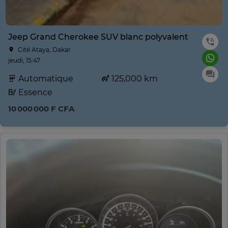
Jeep Grand Cherokee SUV blanc polyvalent
Cité Ataya, Dakar
jeudi, 15:47
Automatique
125,000 km
Essence
10 000 000 F CFA