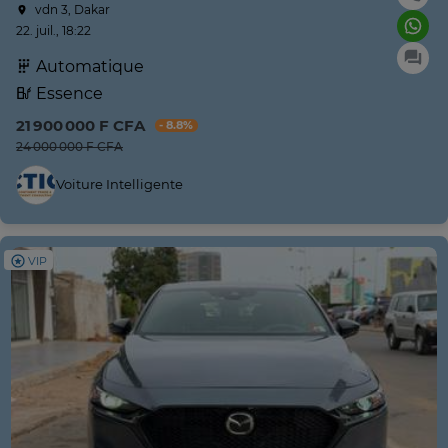
vdn 3, Dakar
22. juil., 18:22
Automatique
Essence
21 900 000 F CFA
- 8.8%
24 000 000 F CFA
Voiture Intelligente
VIP