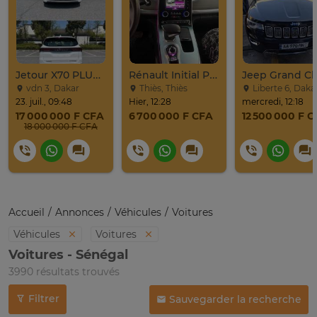
Jetour X70 PLUS 2024
Rénault Initial Paris 7 Places Très Propre
vdn 3, Dakar
Thiès, Thiès
Liberte 6, Daka
23. juil., 09:48
Hier, 12:28
mercredi, 12:18
17 000 000 F CFA
6 700 000 F CFA
12 500 000 F 
18 000 000 F CFA
Accueil
Annonces
Véhicules
Voitures
Véhicules
Voitures
Voitures - Sénégal
3990 résultats trouvés
Filtrer
Sauvegarder la recherche