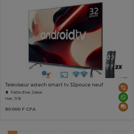
Televiseur astech smart tv 32pouce neuf
Patte d‘oie, Dakar
Hier, 11:16
80 000 F CFA