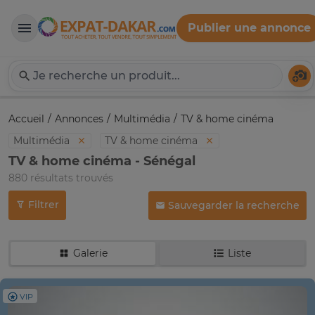
Publier une annonce
Expat-Dakar
Té
Accueil
Annonces
Multimédia
TV & home cinéma
Multimédia
TV & home cinéma
TV & home cinéma - Sénégal
880 résultats trouvés
Filtrer
Sauvegarder la recherche
Galerie
Liste
VIP