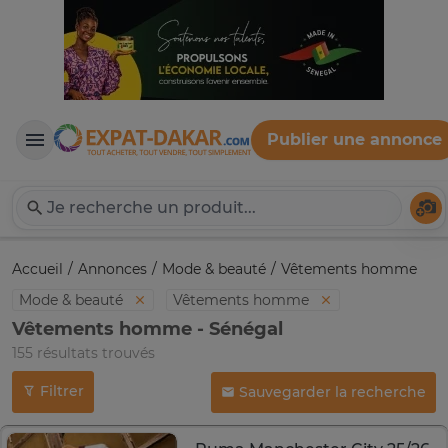
Publier une annonce
Expat-Dakar
Té
Accueil
Annonces
Mode & beauté
Vêtements homme
Mode & beauté
Vêtements homme
Vêtements homme - Sénégal
155 résultats trouvés
Filtrer
Sauvegarder la recherche