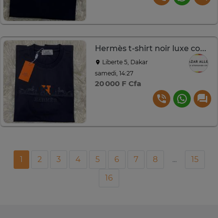
Hermès t-shirt noir luxe confort et style
Liberte 5, Dakar
samedi, 14:27
20 000 F Cfa
1
2
3
4
5
6
7
8
...
15
16