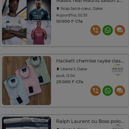
Maillot real Madrid saison 2026/2027
Sicap Sacré-cœur, Dakar
Aujourd'hui, 02:33
10 000 F Cfa
Hackett chemise rayée classique coton homme
Liberte 5, Dakar
jeudi, 12:04
25 000 F Cfa
Ralph Laurent ou Boss polo coton logo brodé multicolore