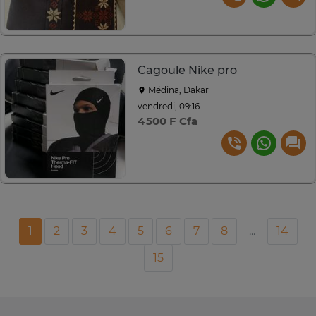
Cagoule Nike pro
Médina, Dakar
vendredi, 09:16
4 500 F Cfa
1
2
3
4
5
6
7
8
...
14
15