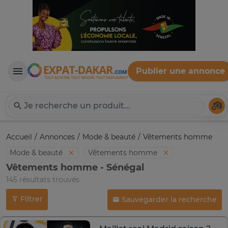
Publier une annonce
Expat-Dakar
Té
Accueil
Annonces
Mode & beauté
Vêtements homme
Mode & beauté
Vêtements homme
Vêtements homme - Sénégal
145 résultats trouvés
Filtrer
Sauvegarder la recherche