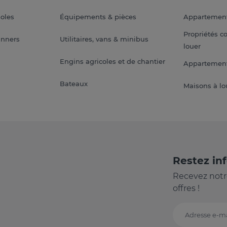
soles
Équipements & pièces
Appartemen
Propriétés c
anners
Utilitaires, vans & minibus
louer
Engins agricoles et de chantier
Appartement
Bateaux
Maisons à lo
Restez in
Recevez notr
offres !
Adresse e-ma