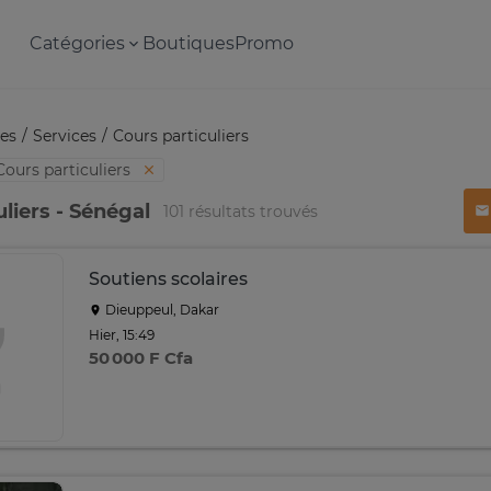
Catégories
Boutiques
Promo
es
Services
Cours particuliers
Cours particuliers
liers - Sénégal
101 résultats trouvés
Soutiens scolaires
Dieuppeul, Dakar
Hier, 15:49
50 000 F Cfa