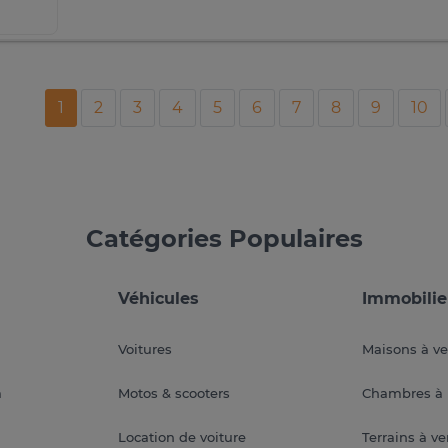
1
2
3
4
5
6
7
8
9
10
Catégories Populaires
Véhicules
Immobilie
Voitures
Maisons à v
a
Motos & scooters
Chambres à 
Location de voiture
Terrains à v