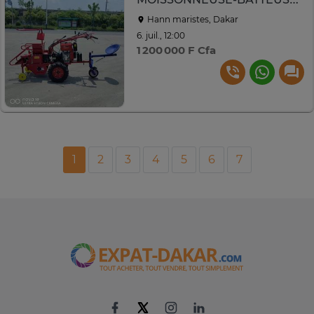
Hann maristes, Dakar
6. juil., 12:00
1 200 000 F Cfa
1
2
3
4
5
6
7