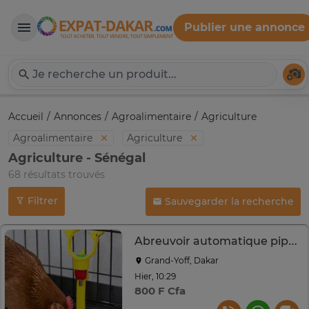
Publier une annonce
Expat-Dakar
Té
Accueil
Annonces
Agroalimentaire
Agriculture
Agroalimentaire
Agriculture
Agriculture - Sénégal
68 résultats trouvés
Filtrer
Sauvegarder la recherche
Abreuvoir automatique pipette
Grand-Yoff, Dakar
Hier, 10:29
800 F Cfa