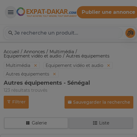
Publier une annonce
Expat-Dakar
Té
Accueil
Annonces
Multimédia
Equipement vidéo et audio
Autres équipements
Multimédia
Equipement vidéo et audio
Autres équipements
Autres équipements - Sénégal
123 résultats trouvés
Filtrer
Sauvegarder la recherche
Galerie
Liste