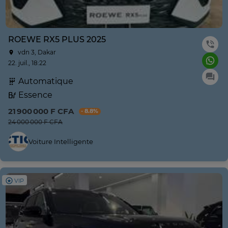
ROEWE RX5 PLUS 2025
vdn 3, Dakar
22. juil., 18:22
Automatique
Essence
21 900 000 F CFA
- 8.8%
24 000 000 F CFA
Voiture Intelligente
VIP