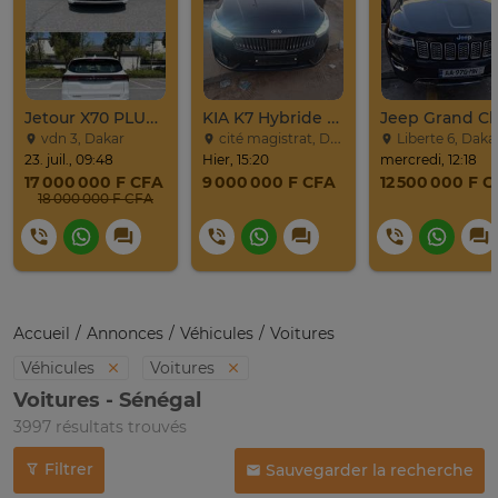
Jetour X70 PLUS 2024
KIA K7 Hybride Full 2017
vdn 3, Dakar
cité magistrat, Dakar
Liberte 6, Daka
23. juil., 09:48
Hier, 15:20
mercredi, 12:18
17 000 000 F CFA
9 000 000 F CFA
12 500 000 F 
18 000 000 F CFA
Accueil
Annonces
Véhicules
Voitures
Véhicules
Voitures
Voitures - Sénégal
3997 résultats trouvés
Filtrer
Sauvegarder la recherche