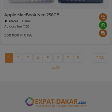
Apple MacBook Neo 256GB
Plateau, Dakar
Aujourd'hui, 11:55
550 000 F CFA
1
2
3
4
5
6
7
8
...
208
209