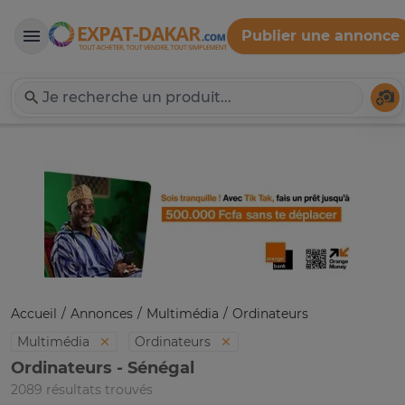
Publier une annonce
Expat-Dakar
Té
Accueil
Annonces
Multimédia
Ordinateurs
Multimédia
Ordinateurs
Ordinateurs - Sénégal
2089 résultats trouvés