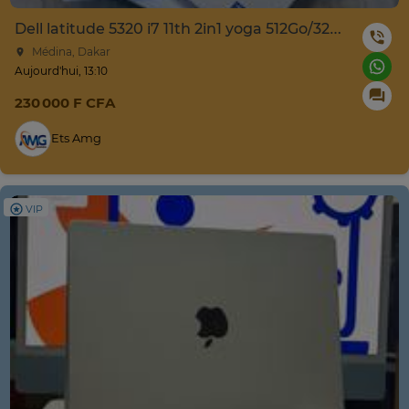
Dell latitude 5320 i7 11th 2in1 yoga 512Go/32Go
Médina, Dakar
Aujourd'hui, 13:10
230 000 F CFA
Ets Amg
VIP