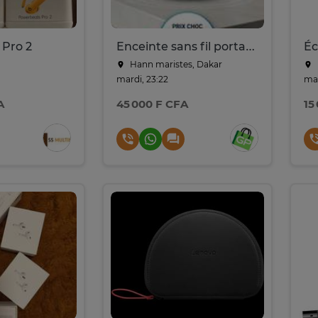
Pro 2
Enceinte sans fil portable KOOLBOKS avec son HD
Hann maristes, Dakar
mardi, 23:22
mar
A
45 000 F CFA
15