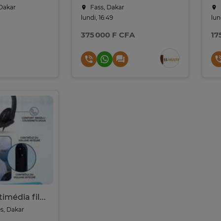
Dakar
Fass, Dakar
lundi, 16:49
lun
375 000 F CFA
17
Casque multimédia filaire HS-300
s, Dakar