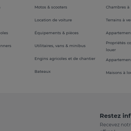
a
Motos & scooters
Chambres à 
Location de voiture
Terrains à v
soles
Équipements & pièces
Appartemen
Propriétés c
anners
Utilitaires, vans & minibus
louer
Engins agricoles et de chantier
Appartement
Bateaux
Maisons à lo
Restez in
Recevez notr