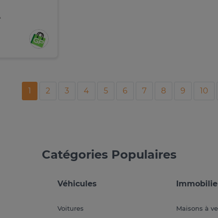
A
1
2
3
4
5
6
7
8
9
10
Catégories Populaires
Véhicules
Immobilie
Voitures
Maisons à v