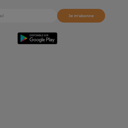
Je m'abonne
il