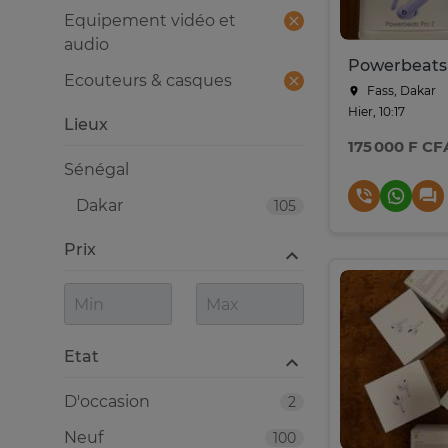
Equipement vidéo et
audio
Powerbeats 
Ecouteurs & casques
Fass, Dakar
Hier, 10:17
Lieux
175 000 F CF
Sénégal
Dakar
105
Prix
Etat
D'occasion
2
Neuf
100