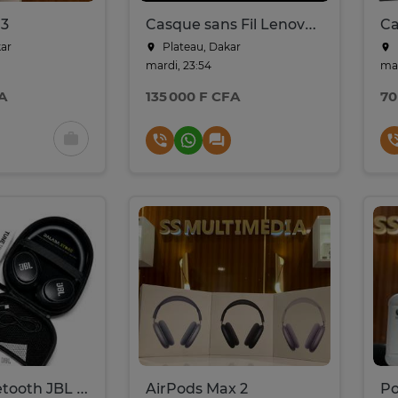
 3
Casque sans Fil Lenovo Thinkpad 8550 ( Aura edition)
ar
Plateau, Dakar
mardi, 23:54
mar
A
135 000 F CFA
70
Casque Bluetooth JBL Tune T04nc
AirPods Max 2
Po