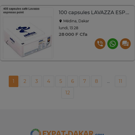
100 capsules LAVAZZA ESPRESSO POINT N°408
Médina, Dakar
lundi, 13:28
28 000 F Cfa
1
2
3
4
5
6
7
8
...
11
12