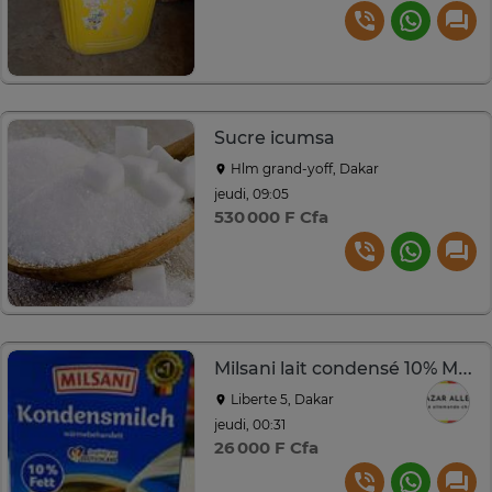
Sucre icumsa
Hlm grand-yoff, Dakar
jeudi, 09:05
530 000 F Cfa
Milsani lait condensé 10% MG 340 ml
Liberte 5, Dakar
jeudi, 00:31
26 000 F Cfa