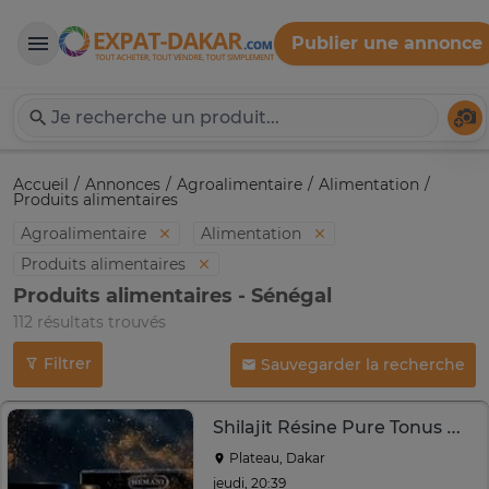
Publier une annonce
Expat-Dakar
Té
Accueil
Annonces
Agroalimentaire
Alimentation
Produits alimentaires
Agroalimentaire
Alimentation
Produits alimentaires
Produits alimentaires - Sénégal
112 résultats trouvés
Filtrer
Sauvegarder la recherche
Shilajit Résine Pure Tonus Naturelle
Plateau, Dakar
jeudi, 20:39