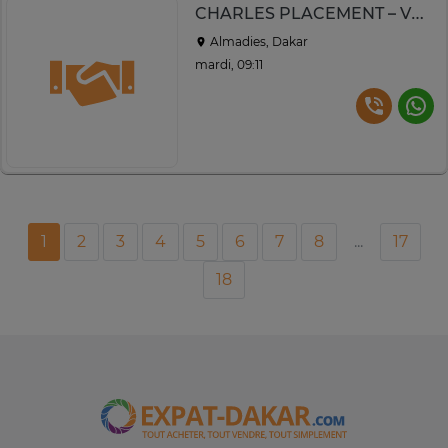
CHARLES PLACEMENT – VOS SERVICES À DOMICILE
Almadies, Dakar
mardi, 09:11
1
2
3
4
5
6
7
8
...
17
18