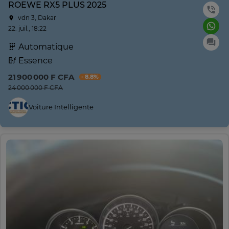
ROEWE RX5 PLUS 2025
vdn 3, Dakar
22. juil., 18:22
Automatique
Essence
21 900 000 F CFA
- 8.8%
24 000 000 F CFA
Voiture Intelligente