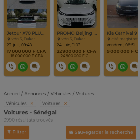
Jetour X70 PLUS 2024
PROMO Beijing X7 / 2025
vdn 3, Dakar
vdn 3, Dakar
cité magistrat, Dak
23. juil., 09:48
24. juin, 11:03
vendredi, 08:51
17 000 000 F CFA
22 900 000 F CFA
9 000 000 F C
18 000 000 F CFA
24 900 000 F CFA
Accueil
Annonces
Véhicules
Voitures
Véhicules
Voitures
Voitures - Sénégal
3990 résultats trouvés
Filtrer
Sauvegarder la recherche