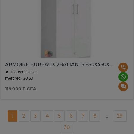
ARMOIRE BUREAUX 2BATTANTS 850X450X7 50 CM BLANC ARB002
Plateau, Dakar
mercredi, 20:39
119 900 F CFA
1
2
3
4
5
6
7
8
...
29
30