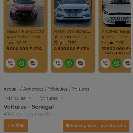
Nissan Kicks 2022
HYUNDAI SONATA 2016
Mamelles, Dakar
Guediawaye, Dakar
vdn 3, Dakar
lundi, 20:57
20. juil., 13:52
24. juin, 11:03
9 000 000 F CFA
4 800 000 F CFA
22 900 000 F 
24 900 0
Accueil
Annonces
Véhicules
Voitures
Véhicules
Voitures
Voitures - Sénégal
4040 résultats trouvés
Filtrer
Sauvegarder la recherche