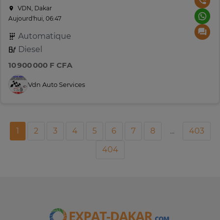
VDN, Dakar
Aujourd'hui, 06:47
Automatique
Diesel
10 900 000 F CFA
Vdn Auto Services
1
2
3
4
5
6
7
8
...
403
404