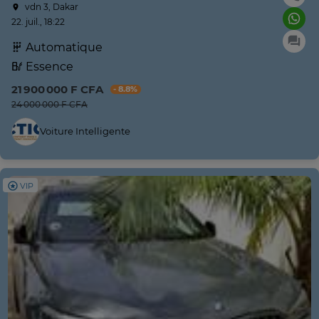
vdn 3, Dakar
22. juil., 18:22
Automatique
Essence
21 900 000 F CFA
- 8.8%
24 000 000 F CFA
Voiture Intelligente
VIP