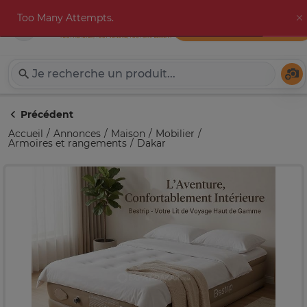
Too Many Attempts.
Publier une annonce
Expat-Dakar
Té
Précédent
Accueil
Annonces
Maison
Mobilier
Armoires et rangements
Dakar