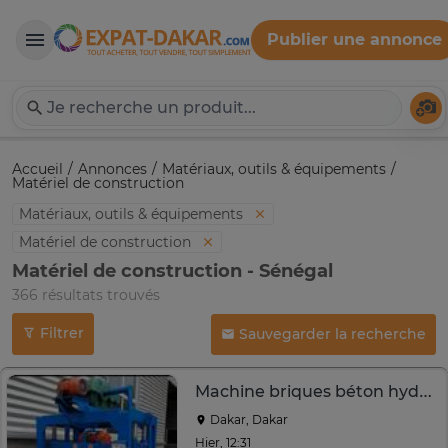
Publier une annonce
Expat-Dakar
Té
Accueil
Annonces
Matériaux, outils & équipements
Matériel de construction
Matériaux, outils & équipements
Matériel de construction
Matériel de construction - Sénégal
366 résultats trouvés
Filtrer
Sauvegarder la recherche
Machine briques béton hydraulique cadre acier bleu
Dakar, Dakar
Hier, 12:31