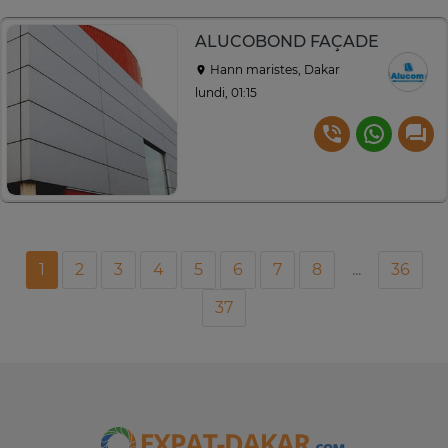
ALUCOBOND FAÇADE
Hann maristes, Dakar
lundi, 01:15
1
2
3
4
5
6
7
8
...
36
37