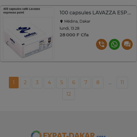
100 capsules LAVAZZA ESPRESSO POINT N°408
Médina, Dakar
lundi, 13:28
28 000 F Cfa
1
2
3
4
5
6
7
8
...
11
12