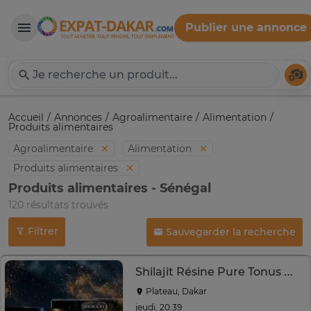
Publier une annonce
Expat-Dakar
Té
Accueil
Annonces
Agroalimentaire
Alimentation
Produits alimentaires
Agroalimentaire
Alimentation
Produits alimentaires
Produits alimentaires - Sénégal
120 résultats trouvés
Filtrer
Sauvegarder la recherche
Shilajit Résine Pure Tonus Naturelle
Plateau, Dakar
jeudi, 20:39