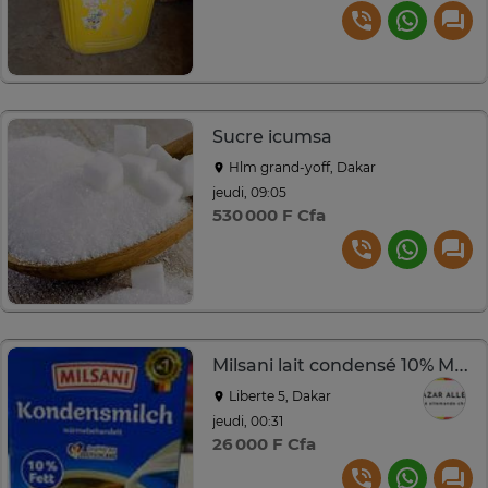
Sucre icumsa
Hlm grand-yoff, Dakar
jeudi, 09:05
530 000 F Cfa
Milsani lait condensé 10% MG 340 ml
Liberte 5, Dakar
jeudi, 00:31
26 000 F Cfa