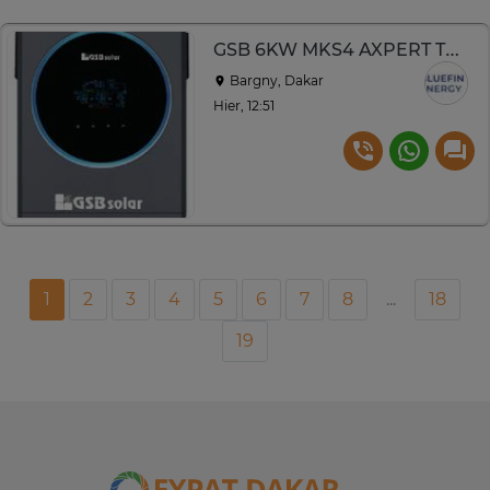
GSB 6KW MKS4 AXPERT TWIN
Bargny, Dakar
Hier, 12:51
1
2
3
4
5
6
7
8
...
18
19