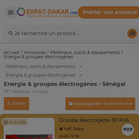
Publier une annonce
Expat-Dakar
Té
Accueil
Annonces
Matériaux, outils & équipements
Energie & groupes électrogènes
Matériaux, outils & équipements
Energie & groupes électrogènes
Energie & groupes électrogènes - Sénégal
187 résultats trouvés
Filtrer
Sauvegarder la recherche
Groupe électrogène 30 KVA
A LA UNE
Yoff, Dakar
jeudi, 12:36