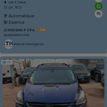
vdn 3, Dakar
22. juil., 18:22
Automatique
Essence
21 900 000 F CFA
- 8.8%
24 000 000 F CFA
Voiture Intelligente
VIP