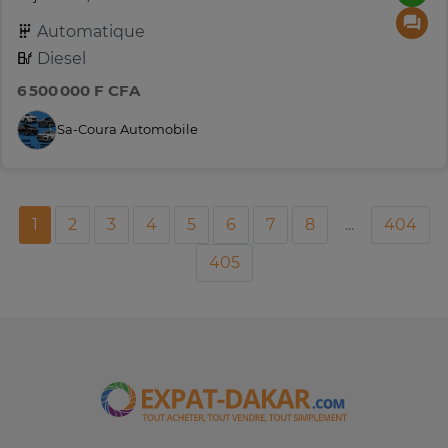
Automatique
Diesel
6 500 000 F CFA
Sa-Coura Automobile
1
2
3
4
5
6
7
8
...
404
405