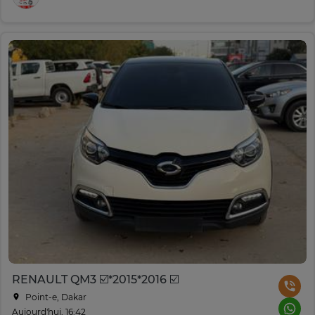
RENAULT QM3 ☑️*2015*2016 ☑️
Point-e, Dakar
Aujourd'hui, 16:42