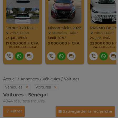
Jetour X70 PLUS 2024
Nissan Kicks 2022
vdn 3, Dakar
Mamelles, Dakar
vdn 3, Dakar
23. juil., 09:48
lundi, 20:57
24. juin, 11:03
17 000 000 F CFA
9 000 000 F CFA
22 900 000 F 
18 000 000 F CFA
24 900 0
Accueil
Annonces
Véhicules
Voitures
Véhicules
Voitures
Voitures - Sénégal
4044 résultats trouvés
Filtrer
Sauvegarder la recherche