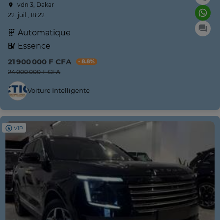
vdn 3, Dakar
22. juil., 18:22
Automatique
Essence
21 900 000 F CFA
- 8.8%
24 000 000 F CFA
Voiture Intelligente
VIP