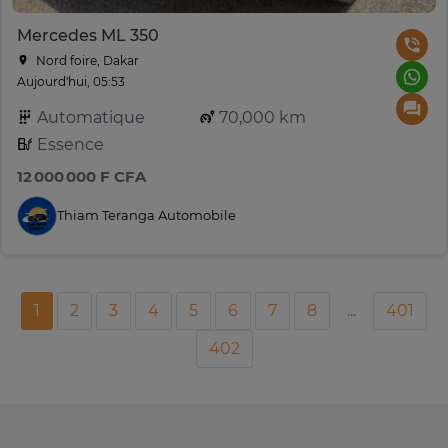
Mercedes ML 350
Nord foire, Dakar
Aujourd'hui, 05:53
Automatique
70,000 km
Essence
12 000 000 F CFA
Thiam Teranga Automobile
1
2
3
4
5
6
7
8
...
401
402