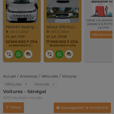
apparaisse ici 
Gérez vos annonce
passez à la formu
PROMO Beijing X7 / 2025
Jetour X70 PLUS 2024
La Une
vdn 3, Dakar
vdn 3, Dakar
Mes annonce
24. juin, 11:03
23. juil., 09:48
22 900 000 F CFA
17 000 000 F CFA
24 900 000 F CFA
18 000 000 F CFA
Accueil
Annonces
Véhicules
Voitures
Véhicules
Voitures
Voitures - Sénégal
4013 résultats trouvés
Filtrer
Sauvegarder la recherche