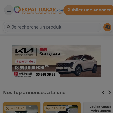
Publier une annonce
Expat-Dakar
Té
Nos top annonces à la une
Voulez-vous q
A LA UNE
A LA UNE
votre annonc