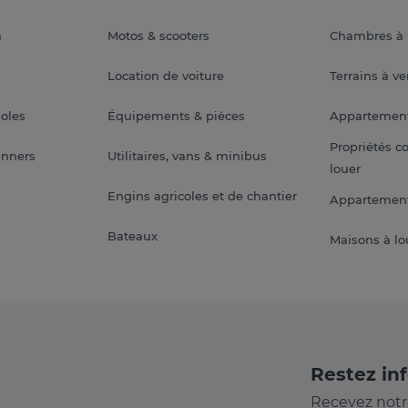
a
Motos & scooters
Chambres à 
Location de voiture
Terrains à v
soles
Équipements & pièces
Appartemen
Propriétés c
anners
Utilitaires, vans & minibus
louer
Engins agricoles et de chantier
Appartement
Bateaux
Maisons à lo
Restez in
Recevez notr