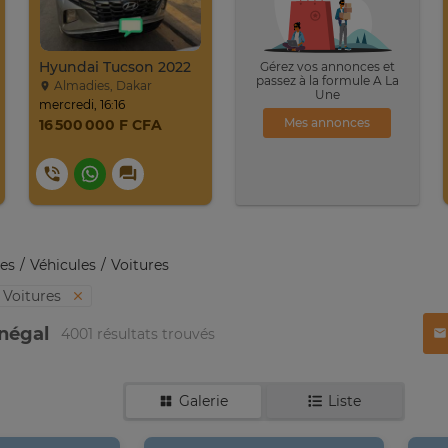
Hyundai Tucson 2022
Gérez vos annonces et
passez à la formule A La
Almadies, Dakar
Une
mercredi, 16:16
Mes annonces
16 500 000 F CFA
es
Véhicules
Voitures
Voitures
énégal
4001 résultats trouvés
Galerie
Liste