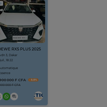
IP
EWE RX5 PLUS 2025
vdn 3, Dakar
juil., 18:22
utomatique
ssence
 900 000 F CFA
- 8.8%
000 000 F CFA