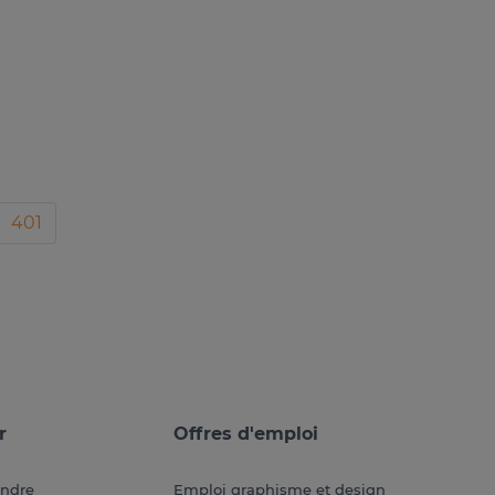
401
r
Offres d'emploi
endre
Emploi graphisme et design