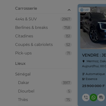
Carrosserie
VIP
4x4s & SUV
2967
Berlines & breaks
758
Citadines
151
Coupés & cabriolets
52
Pick-ups
71
Mermoz, Dak
Lieux
Aujourd'hui, 00:
Sénégal
Automatique
Essence
Dakar
3917
25 900 000 F
Diourbel
5
Thiès
75