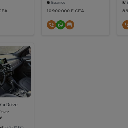
Essence
E
 CFA
10 900 000 F CFA
8 
 xDrive
Dakar
26
107,000 km