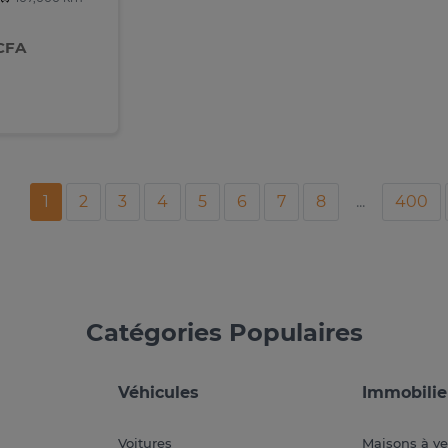
 CFA
1
2
3
4
5
6
7
8
...
400
Catégories Populaires
Véhicules
Immobilie
Voitures
Maisons à v