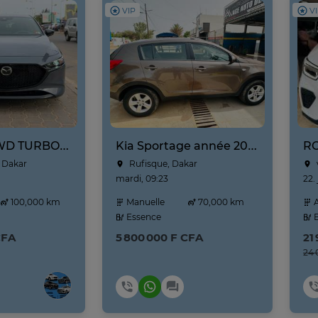
VIP
V
MAZDA 3 AWD TURBO 2021
Kia Sportage année 2025
RO
 Dakar
Rufisque, Dakar
mardi, 09:23
22. 
100,000 km
Manuelle
70,000 km
A
Essence
E
CFA
5 800 000 F CFA
21
24 