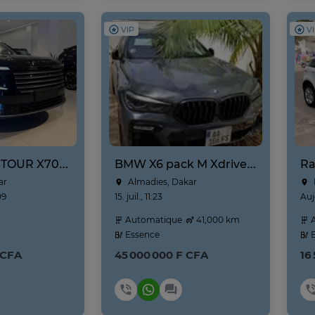
VIP
V
VENDRE : JETOUR X70L NEUF NOUVEAU MODÈLE ANNE 2026
BMW X6 pack M Xdrive 40i Année 2021-2022 prix négociable
ar
Almadies, Dakar
09
15. juil., 11:23
Auj
Automatique
41,000 km
A
Essence
E
 CFA
45 000 000 F CFA
16