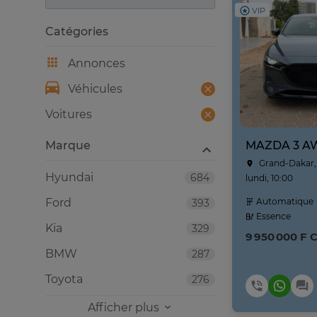
VIP
Catégories
Annonces
Véhicules
Voitures
Marque
Grand-Dakar,
Hyundai
684
lundi, 10:00
Ford
Automatique
393
Essence
Kia
329
9 950 000 F 
BMW
287
Toyota
276
Afficher plus