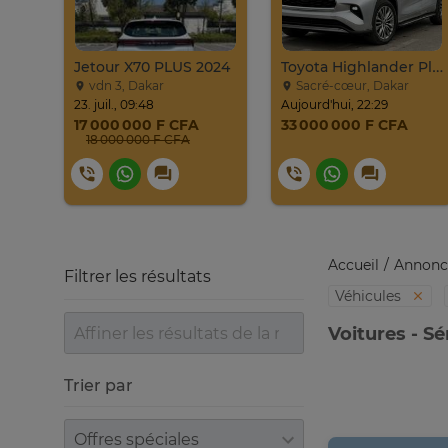
Jetour X70 PLUS 2024
Toyota Highlander Platinium 2023
vdn 3, Dakar
Sacré-cœur, Dakar
23. juil., 09:48
Aujourd'hui, 22:29
17 000 000 F CFA
33 000 000 F CFA
18 000 000 F CFA
Accueil
Annonc
Filtrer les résultats
Véhicules
Voitures - S
Trier par
Trier par