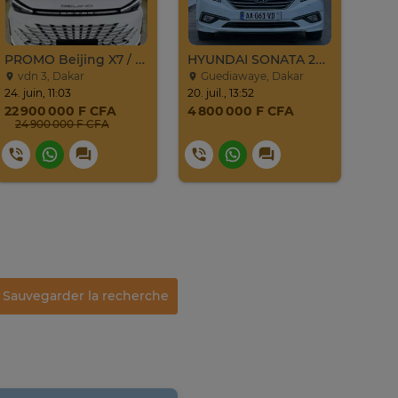
PROMO Beijing X7 / 2025
HYUNDAI SONATA 2016
BMW
vdn 3, Dakar
Guediawaye, Dakar
Mé
24. juin, 11:03
20. juil., 13:52
mardi
22 900 000 F CFA
4 800 000 F CFA
23 
24 900 000 F CFA
Sauvegarder la recherche