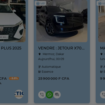
VIP
V
 PLUS 2025
VENDRE : JETOUR X70L NEUF NOUVEAU MODÈLE ANNE 2026
Mermoz, Dakar
Aujourd'hui, 00:09
lun
Automatique
A
Essence
E
 CFA
25 900 000 F CFA
9 
- 8.8%
A