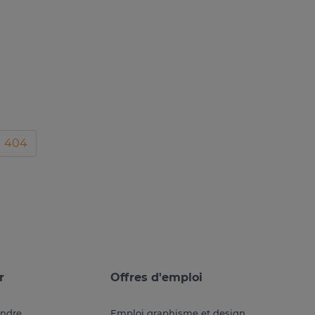
404
r
Offres d'emploi
endre
Emploi graphisme et design