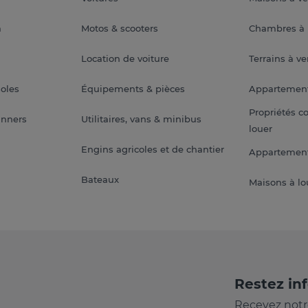
a
Motos & scooters
Chambres à 
Location de voiture
Terrains à v
soles
Équipements & pièces
Appartemen
Propriétés c
anners
Utilitaires, vans & minibus
louer
Engins agricoles et de chantier
Appartement
Bateaux
Maisons à lo
Restez in
Recevez notr