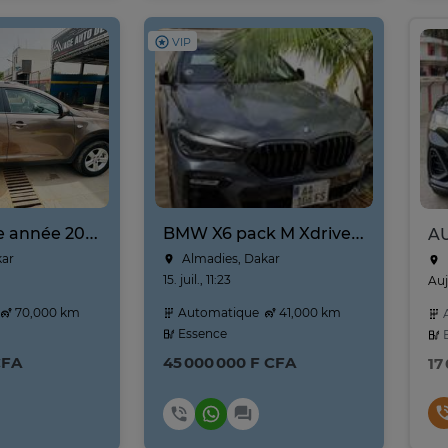
VIP
Kia Sportage année 2025
BMW X6 pack M Xdrive 40i Année 2021-2022 prix négociable
kar
Almadies, Dakar
15. juil., 11:23
Auj
70,000 km
Automatique
41,000 km
A
Essence
E
CFA
45 000 000 F CFA
17