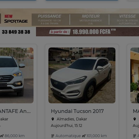
HYUNDAI SANTAFE Année : 2017
Hyundai Tucson 2017
Dakar
Almadies, Dakar
4
Aujourd'hui, 15:12
Auj
86,000 km
Automatique
101,000 km
A