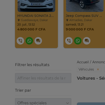
Jeep Grand Cherokee Overland 2019 À Vendre
HYUNDAI SONATA 2016
Jeep Compass SUV Noir Essence Automatique
Guediawaye, Dakar
Almadies, Dakar
20. juil., 13:52
samedi, 13:21
4 800 000 F CFA
9 000 000 F CFA
Accueil
Annonc
Filtrer les résultats
Véhicules
Voitures - S
Trier par
Trier par