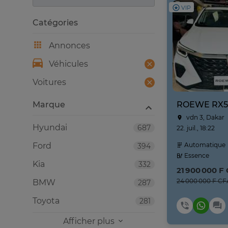
VIP
Catégories
Annonces
Véhicules
Voitures
Marque
ROEWE RX5
vdn 3, Dakar
Hyundai
687
22. juil., 18:22
Ford
Automatique
394
Essence
Kia
332
21 900 000 F
24 000 000 F CF
BMW
287
Toyota
281
Afficher plus