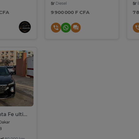
Diesel
E
 CFA
9 900 000 F CFA
7 
Hyundai Santa Fe ultimate
Dakar
08
80,000 km