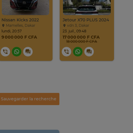
Nissan Kicks 2022
Jetour X70 PLUS 2024
Mamelles, Dakar
vdn 3, Dakar
Li
lundi, 20:57
23. juil., 09:48
mercr
9 000 000 F CFA
17 000 000 F CFA
12 
18 000 000 F CFA
Sauvegarder la recherche