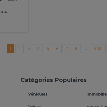
 CFA
1
2
3
4
5
6
7
8
...
403
Catégories Populaires
Véhicules
Immobilie
Voitures
Maisons à v