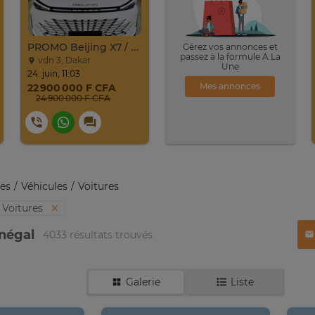
PROMO Beijing X7 / 2025
Gérez vos annonces et
passez à la formule A La
vdn 3, Dakar
Une
24. juin, 11:03
Mes annonces
22 900 000 F CFA
24 900 000 F CFA
es
Véhicules
Voitures
Voitures
énégal
4033 résultats trouvés
Galerie
Liste