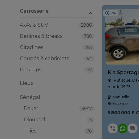
Carrosserie
VIP
4x4s & SUV
2986
Berlines & breaks
766
Citadines
153
Coupés & cabriolets
54
Pick-ups
72
Rufisque, Da
Lieux
mardi, 09:23
Sénégal
Manuelle
Essence
Dakar
3947
5 800 000 F 
Diourbel
5
Thiès
76