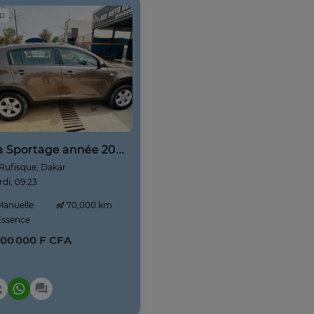
IP
Kia Sportage année 2025
Rufisque, Dakar
di, 09:23
anuelle
70,000 km
ssence
800 000 F CFA