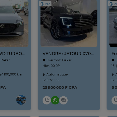
VIP
V
MAZDA 3 AWD TURBO 2021
VENDRE : JETOUR X70L NEUF NOUVEAU MODÈLE ANNE 2026
Fo
 Dakar
Mermoz, Dakar
Hier, 00:09
16. 
100,000 km
Automatique
A
Essence
E
CFA
25 900 000 F CFA
8 