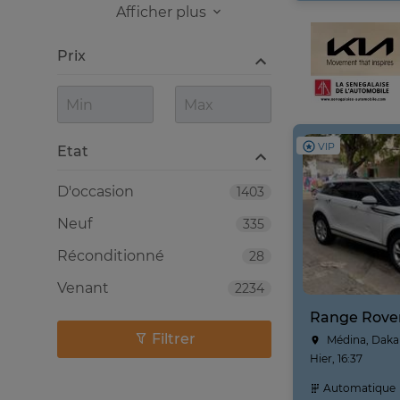
Afficher plus
Prix
VIP
Etat
D'occasion
1403
Neuf
335
Réconditionné
28
Venant
2234
Filtrer
Médina, Daka
Hier, 16:37
Automatique