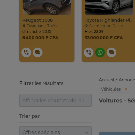
PROMO Beijing X7 / 2025
Peugeot 3008
Toyota Highlander Platinium 2023
Tivaouane, Thiès
Sacré-cœur, Dakar
dimanche, 20:15
Hier, 22:29
6 400 000 F CFA
33 000 000 F CFA
Accueil
Annonc
Filtrer les résultats
Véhicules
Voitures - S
Trier par
Trier par