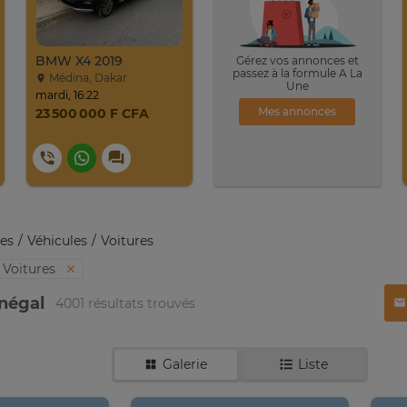
BMW X4 2019
Gérez vos annonces et
passez à la formule A La
Médina, Dakar
Une
mardi, 16:22
Mes annonces
23 500 000 F CFA
es
Véhicules
Voitures
Voitures
énégal
4001 résultats trouvés
Galerie
Liste