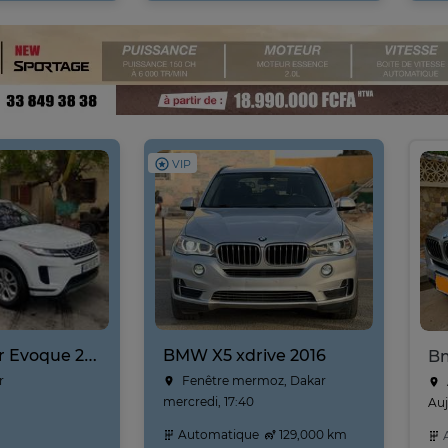
VIP
Range Rover Evoque 2020
BMW X5 xdrive 2016
B
r
Fenêtre mermoz, Dakar
mercredi, 17:40
Auj
Automatique
129,000 km
A