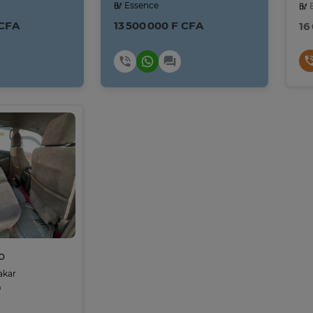
Essence
E
 CFA
13 500 000 F CFA
16
o
akar
9