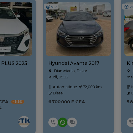
VIP
V
 PLUS 2025
Hyundai Avante 2017
Diamniadio, Dakar
jeudi, 09:22
mar
Automatique
72,000 km
M
Diesel
E
 CFA
6 700 000 F CFA
5 
- 8.8%
A