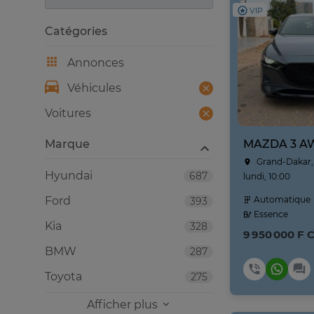
VIP
Catégories
Annonces
Véhicules
Voitures
Marque
Grand-Dakar,
Hyundai
687
lundi, 10:00
Ford
Automatique
393
Essence
Kia
328
9 950 000 F 
BMW
287
Toyota
275
Afficher plus