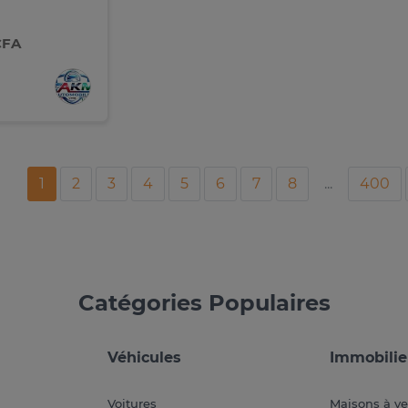
CFA
1
2
3
4
5
6
7
8
...
400
Catégories Populaires
Véhicules
Immobilie
Voitures
Maisons à v