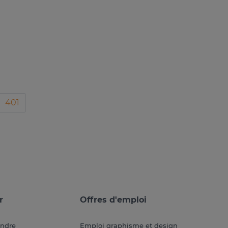
401
r
Offres d'emploi
endre
Emploi graphisme et design