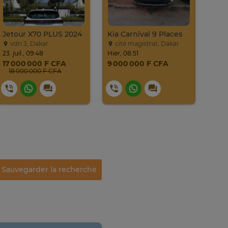
Jetour X70 PLUS 2024
Kia Carnival 9 Places
vdn 3, Dakar
cité magistrat, Dakar
Li
23. juil., 09:48
Hier, 08:51
mercr
17 000 000 F CFA
9 000 000 F CFA
12 
18 000 000 F CFA
Sauvegarder la recherche