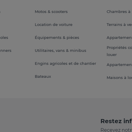
a
Motos & scooters
Chambres à 
Location de voiture
Terrains à v
soles
Équipements & pièces
Appartemen
Propriétés c
anners
Utilitaires, vans & minibus
louer
Engins agricoles et de chantier
Appartement
Bateaux
Maisons à lo
Restez in
Recevez notr