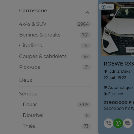
VIP
Carrosserie
4x4s & SUV
2964
Berlines & breaks
761
Citadines
151
Coupés & cabriolets
52
ROEWE RX5
Pick-ups
71
vdn 3, Dakar
22. juil., 18:22
Lieux
Automatique
Sénégal
Essence
21 900 000 F
Dakar
3919
24 000 000 F CF
Diourbel
5
Thiès
73