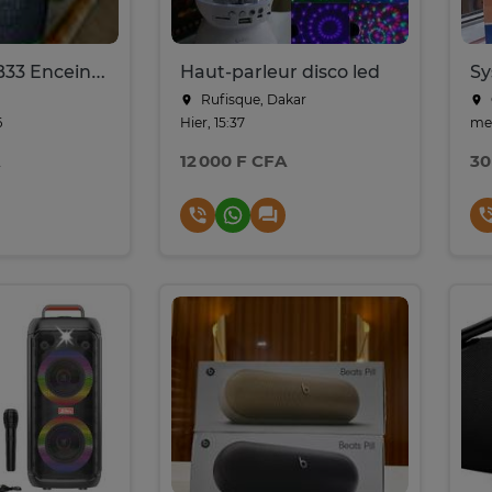
Sony SRS-XB33 Enceinte bluetooth portable
Haut-parleur disco led
Rufisque, Dakar
6
Hier, 15:37
mer
12 000 F CFA
30