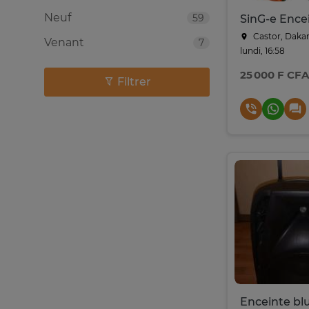
Neuf
59
Castor, Daka
Venant
7
lundi, 16:58
25 000 F CFA
Filtrer
Enceinte bl