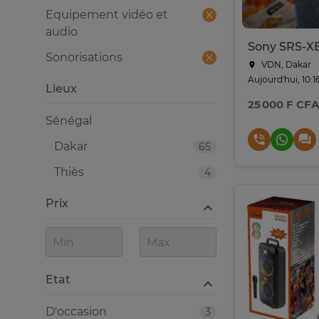
Equipement vidéo et
audio
Sonorisations
VDN, Dakar
Aujourd'hui, 10:1
Lieux
25 000 F CFA
Sénégal
Dakar
65
Thiès
4
Prix
Etat
D'occasion
3