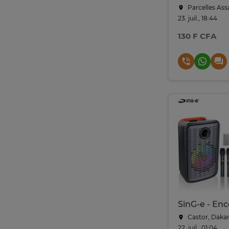
Parcelles Ass
23. juil., 18:44
130 F CFA
Castor, Daka
22. juil., 01:04