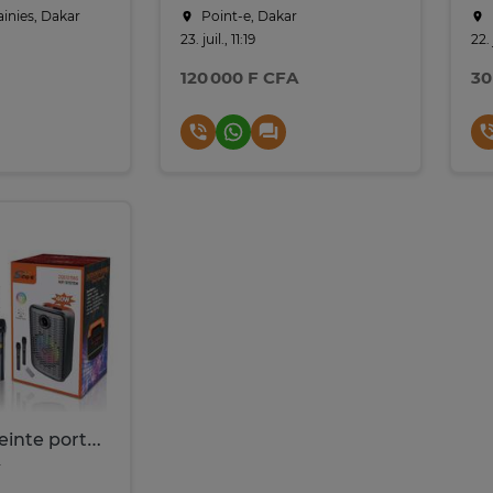
ainies, Dakar
Point-e, Dakar
23. juil., 11:19
22. 
120 000 F CFA
30
SinG-e - Enceinte portable sans fil avec 2 microphones
r