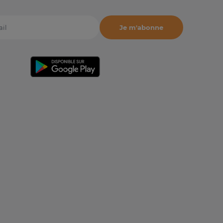
Je m'abonne
il