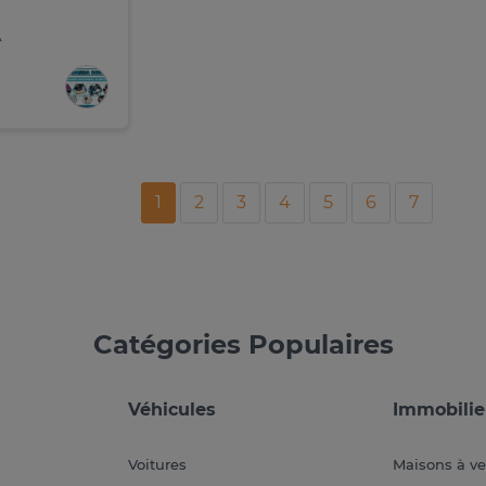
A
1
2
3
4
5
6
7
Catégories Populaires
Véhicules
Immobilie
Voitures
Maisons à v