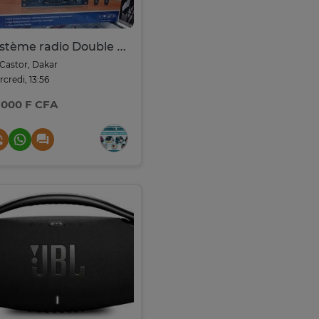
Système radio Double Micro Sans Fil VHF | OMAX AWM-495V3
Castor, Dakar
credi, 13:56
 000 F CFA