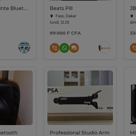
SinG-e Enceinte Bluetooth RGB portable ZQS-42113
Beats Pill
JB
r
Fass, Dakar
lundi, 12:25
dim
99 000 F CFA
33
uetooth
Professional Studio Arm