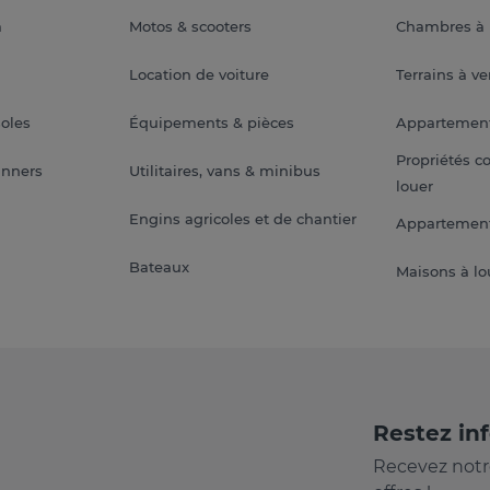
a
Motos & scooters
Chambres à 
Location de voiture
Terrains à v
soles
Équipements & pièces
Appartemen
Propriétés c
anners
Utilitaires, vans & minibus
louer
Engins agricoles et de chantier
Appartement
Bateaux
Maisons à lo
Restez in
Recevez notr