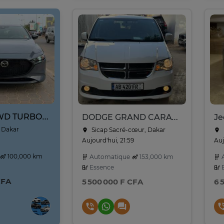
MAZDA 3 AWD TURBO 2021
DODGE GRAND CARAVANE 7 places 2017
Je
 Dakar
Sicap Sacré-cœur, Dakar
Aujourd'hui, 21:59
Auj
100,000 km
Automatique
153,000 km
A
Essence
E
CFA
5 500 000 F CFA
6 