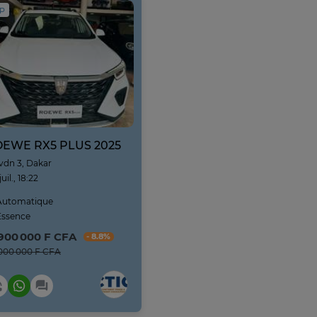
IP
EWE RX5 PLUS 2025
vdn 3, Dakar
juil., 18:22
utomatique
ssence
 900 000 F CFA
- 8.8%
000 000 F CFA