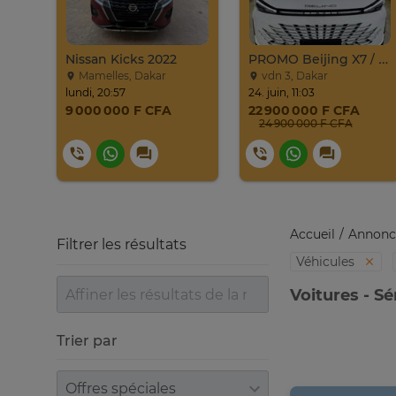
017
Nissan Kicks 2022
PROMO Beijing X7 / 2025
Mamelles, Dakar
vdn 3, Dakar
lundi, 20:57
24. juin, 11:03
9 000 000 F CFA
22 900 000 F CFA
24 900 000 F CFA
Accueil
Annonc
Filtrer les résultats
Véhicules
Voitures - S
Trier par
Trier par