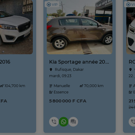
VIP
V
 2016
Kia Sportage année 2025
RO
Rufisque, Dakar
mardi, 09:23
22. 
104,700 km
Manuelle
70,000 km
A
Essence
E
CFA
5 800 000 F CFA
21
24 