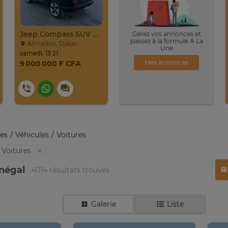
Jeep Compass SUV Noir Essence Automatique
Gérez vos annonces et
passez à la formule A La
Almadies, Dakar
Une
samedi, 13:21
Mes annonces
9 000 000 F CFA
es
Véhicules
Voitures
Voitures
énégal
4014 résultats trouvés
Galerie
Liste