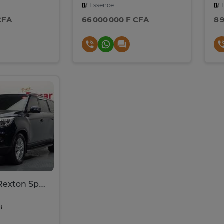
Essence
E
CFA
66 000 000 F CFA
8 
SsangYong Rexton Sports Prestige
8