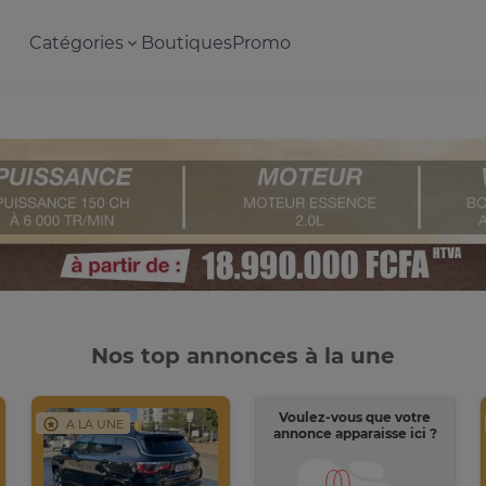
Catégories
Boutiques
Promo
Nos top annonces à la une
Voulez-vous que votre
A LA UNE
annonce apparaisse ici ?