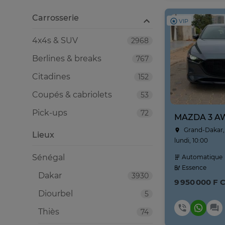
Carrosserie
VIP
4x4s & SUV
2968
Berlines & breaks
767
Citadines
152
Coupés & cabriolets
53
Pick-ups
72
Grand-Dakar,
Lieux
lundi, 10:00
Sénégal
Automatique
Essence
Dakar
3930
9 950 000 F 
Diourbel
5
Thiès
74