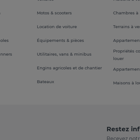
a
Motos & scooters
Chambres à 
Location de voiture
Terrains à v
soles
Équipements & pièces
Appartemen
Propriétés c
anners
Utilitaires, vans & minibus
louer
Engins agricoles et de chantier
Appartement
Bateaux
Maisons à lo
Restez in
Recevez notr