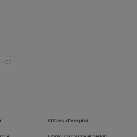
402
r
Offres d'emploi
endre
Emploi graphisme et design