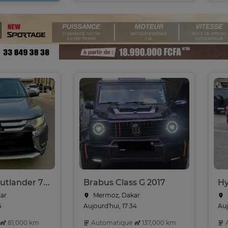
Mitsubishi Outlander 7 places
Brabus Class G 2017
Hy
kar
Mermoz, Dakar
6
Aujourd'hui, 17:34
Auj
81,000 km
Automatique
137,000 km
A