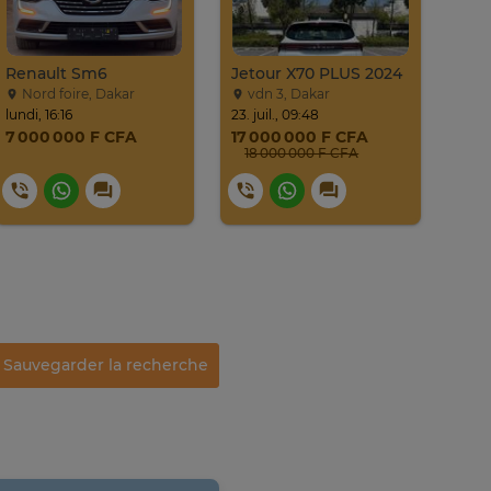
Renault Sm6
Jetour X70 PLUS 2024
Nord foire, Dakar
vdn 3, Dakar
Li
lundi, 16:16
23. juil., 09:48
mercr
7 000 000 F CFA
17 000 000 F CFA
12 
18 000 000 F CFA
Sauvegarder la recherche