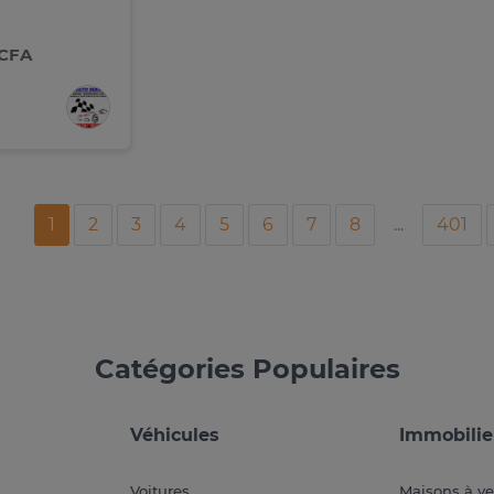
 CFA
1
2
3
4
5
6
7
8
...
401
Catégories Populaires
Véhicules
Immobilie
Voitures
Maisons à v