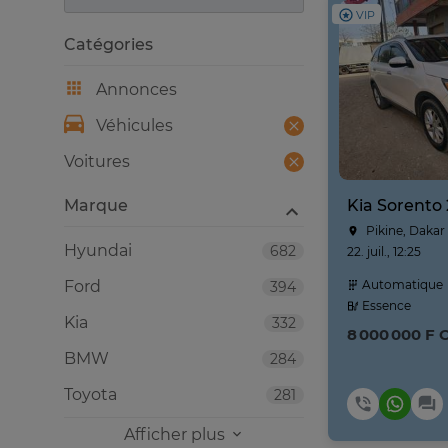
VIP
Catégories
Annonces
Véhicules
Voitures
Marque
Kia Sorento
Pikine, Dakar
Hyundai
682
22. juil., 12:25
Ford
Automatique
394
Essence
Kia
332
8 000 000 F 
BMW
284
Toyota
281
Afficher plus