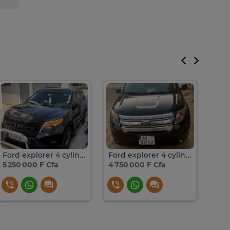
Ford explorer 4 cylindres
Ford explorer 4 cylindres
For
5 250 000 F Cfa
4 750 000 F Cfa
7 50