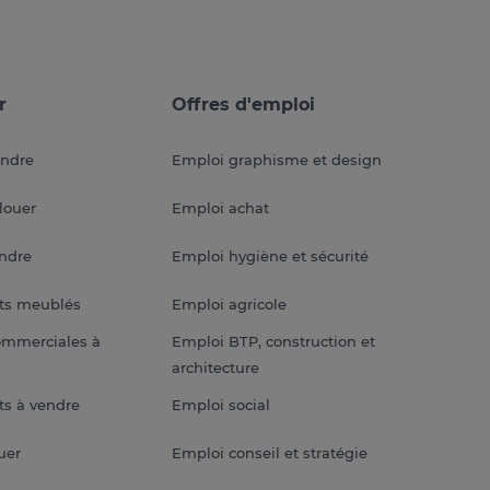
r
Offres d'emploi
endre
Emploi graphisme et design
louer
Emploi achat
endre
Emploi hygiène et sécurité
ts meublés
Emploi agricole
ommerciales à
Emploi BTP, construction et
architecture
s à vendre
Emploi social
uer
Emploi conseil et stratégie