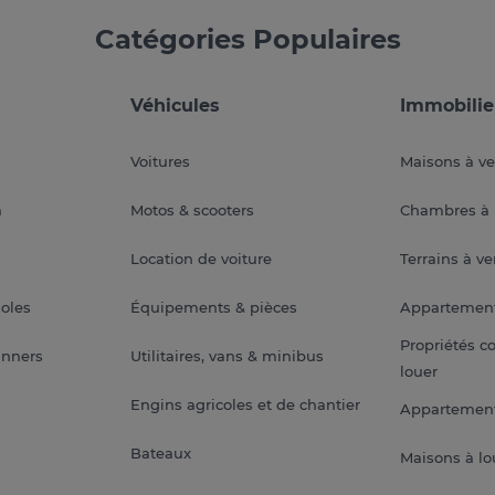
Catégories Populaires
Véhicules
Immobilie
Voitures
Maisons à v
a
Motos & scooters
Chambres à 
Location de voiture
Terrains à v
soles
Équipements & pièces
Appartemen
Propriétés c
anners
Utilitaires, vans & minibus
louer
Engins agricoles et de chantier
Appartement
Bateaux
Maisons à lo