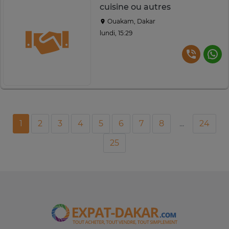
cuisine ou autres
Ouakam, Dakar
lundi, 15:29
1
2
3
4
5
6
7
8
...
24
25