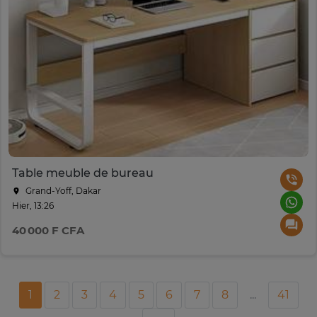
Table meuble de bureau
Grand-Yoff, Dakar
Hier, 13:26
40 000 F CFA
1
2
3
4
5
6
7
8
...
41