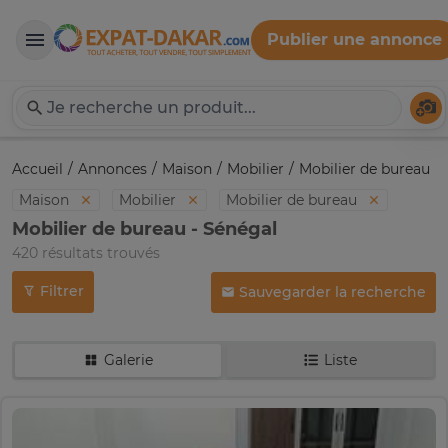
Publier une annonce
Expat-Dakar
Té
Accueil
Annonces
Maison
Mobilier
Mobilier de bureau
Maison
Mobilier
Mobilier de bureau
Mobilier de bureau - Sénégal
420 résultats trouvés
Filtrer
Sauvegarder la recherche
Galerie
Liste