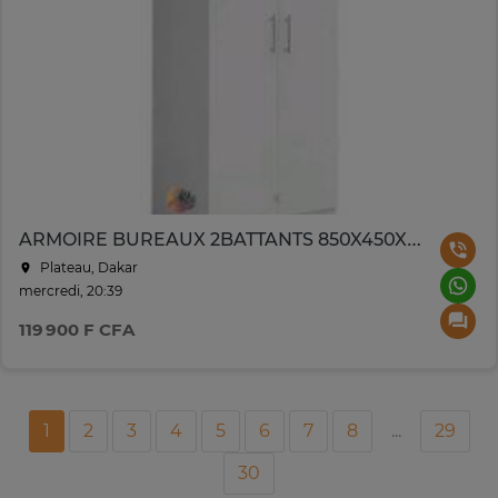
ARMOIRE BUREAUX 2BATTANTS 850X450X7 50 CM BLANC ARB002
Plateau, Dakar
mercredi, 20:39
119 900 F CFA
1
2
3
4
5
6
7
8
...
29
30