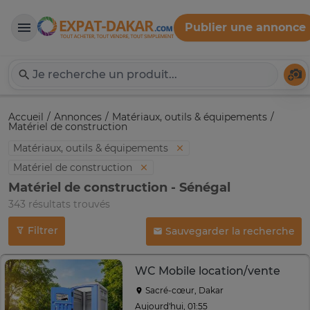
Publier une annonce
Expat-Dakar
Té
Accueil
Annonces
Matériaux, outils & équipements
Matériel de construction
Matériaux, outils & équipements
Matériel de construction
Matériel de construction - Sénégal
343 résultats trouvés
Filtrer
Sauvegarder la recherche
WC Mobile location/vente
Sacré-cœur, Dakar
Aujourd'hui, 01:55