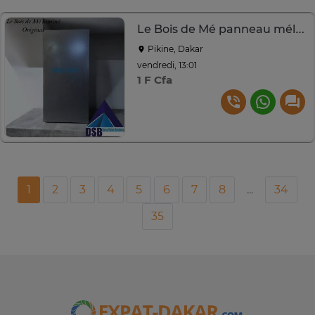
Le Bois de Mé panneau mélaminé
Pikine, Dakar
vendredi, 13:01
1 F Cfa
1
2
3
4
5
6
7
8
...
34
35