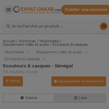
Publier une annonce
Expat-Dakar
Té
Accueil
Annonces
Multimédia
Equipement vidéo et audio
Ecouteurs & casques
Multimédia
Equipement vidéo et audio
Ecouteurs & casques
Ecouteurs & casques - Sénégal
105 résultats trouvés
Filtrer
Sauvegarder la recherche
Galerie
Liste