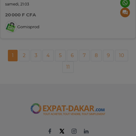
samedi, 21:03
20 000 F CFA
Gomisprod
1
2
3
4
5
6
7
8
9
10
11