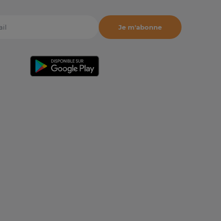
Je m'abonne
il