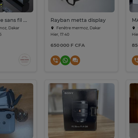
Micro cravate sans fil K26 avec réduction de bruit IA
Rayban metta display
M
oz, Dakar
Fenêtre mermoz, Dakar
5
Hier, 17:40
Hie
650 000 F CFA
85