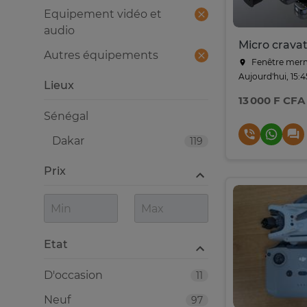
Equipement vidéo et
audio
Autres équipements
Fenêtre merm
Aujourd'hui, 15:4
Lieux
13 000 F CFA
Sénégal
Dakar
119
Prix
Etat
D'occasion
11
Neuf
97