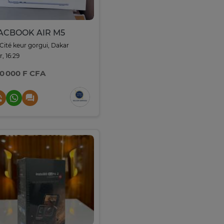
ACBOOK AIR M5
Cité keur gorgui, Dakar
r, 16:29
0 000 F CFA