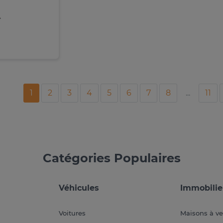
A
1
2
3
4
5
6
7
8
...
11
Catégories Populaires
Véhicules
Immobilie
Voitures
Maisons à v