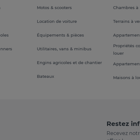
a
Motos & scooters
Chambres à 
Location de voiture
Terrains à v
soles
Équipements & pièces
Appartemen
Propriétés c
anners
Utilitaires, vans & minibus
louer
Engins agricoles et de chantier
Appartement
Bateaux
Maisons à lo
Restez in
Recevez notr