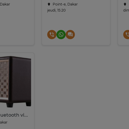
Dakar
Point-e, Dakar
jeudi, 15:20
dim
Enceintes Bluetooth vintage
Dakar