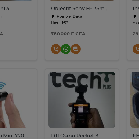
ni 3
Objectif Sony FE 35mm F1.4 GM
In
ar
Point-e, Dakar
Hier, 11:52
mar
FA
780 000 F CFA
29
Caméra WiFi Mini 720p HD - Inclut vision nocturne
DJI Osmo Pocket 3