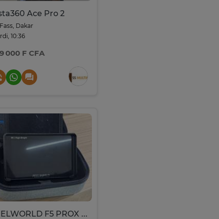
sta360 Ace Pro 2
Fass, Dakar
di, 10:36
9 000 F CFA
FEELWORLD F5 PROX - Moniteur Externe 4K High-Bright