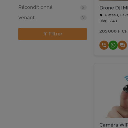
Réconditionné
5
Drone Dji Mi
Plateau, Dak
Venant
7
Hier, 12:48
285 000 F C
Filtrer