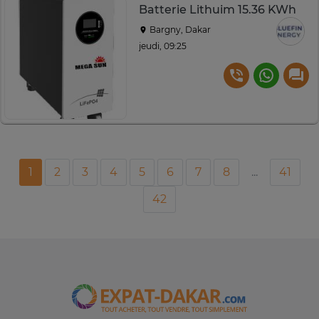
Batterie Lithuim 15.36 KWh
Bargny, Dakar
jeudi, 09:25
1
2
3
4
5
6
7
8
...
41
42