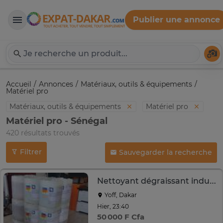
Publier une annonce
Expat-Dakar
Té
Accueil
Annonces
Matériaux, outils & équipements
Matériel pro
Matériaux, outils & équipements
Matériel pro
Matériel pro - Sénégal
420 résultats trouvés
Filtrer
Sauvegarder la recherche
Nettoyant dégraissant industriel guardian ipco 400 et 415
Yoff, Dakar
Hier, 23:40
50 000 F Cfa