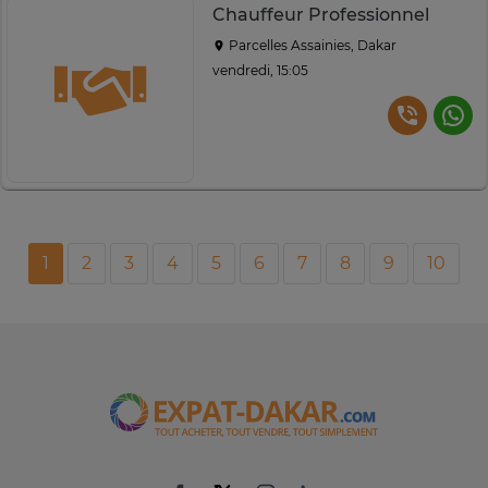
Chauffeur Professionnel
Parcelles Assainies, Dakar
vendredi, 15:05
1
2
3
4
5
6
7
8
9
10