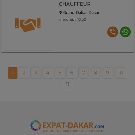
CHAUFFEUR
Grand-Dakar, Dakar
mercredi, 10:50
1
2
3
4
5
6
7
8
9
10
11