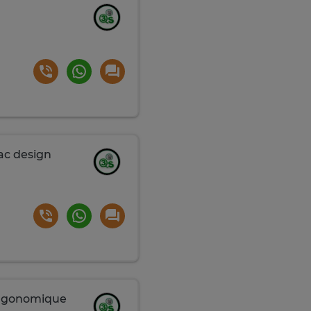
ac design
 ergonomique