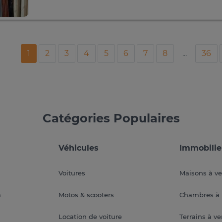
1
2
3
4
5
6
7
8
...
36
Catégories Populaires
Véhicules
Immobilie
Voitures
Maisons à v
a
Motos & scooters
Chambres à 
Location de voiture
Terrains à v