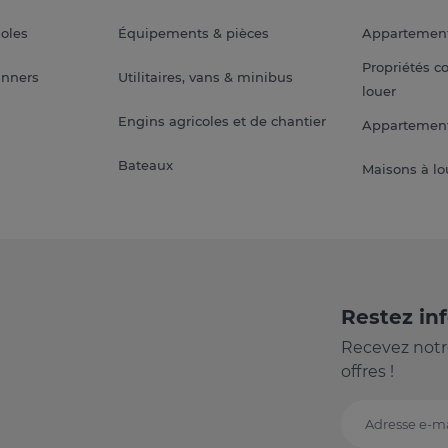
soles
Équipements & pièces
Appartemen
Propriétés c
anners
Utilitaires, vans & minibus
louer
Engins agricoles et de chantier
Appartement
Bateaux
Maisons à lo
Restez in
Recevez notr
offres !
Adresse e-ma