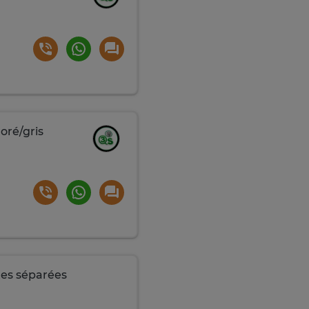
oré/gris
es séparées