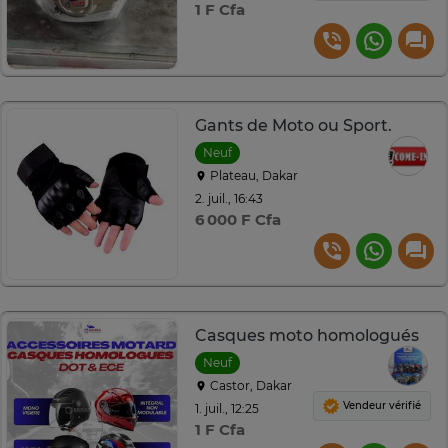
1 F Cfa
Gants de Moto ou Sport.
Neuf
Plateau, Dakar
2. juil., 16:43
6 000 F Cfa
Casques moto homologués
Neuf
Castor, Dakar
Vendeur vérifié
1. juil., 12:25
1 F Cfa