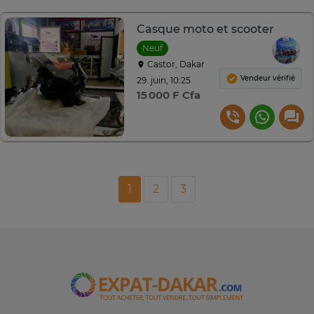
Casque moto et scooter
Neuf
Castor, Dakar
Vendeur vérifié
29. juin, 10:25
15 000 F Cfa
1
2
3