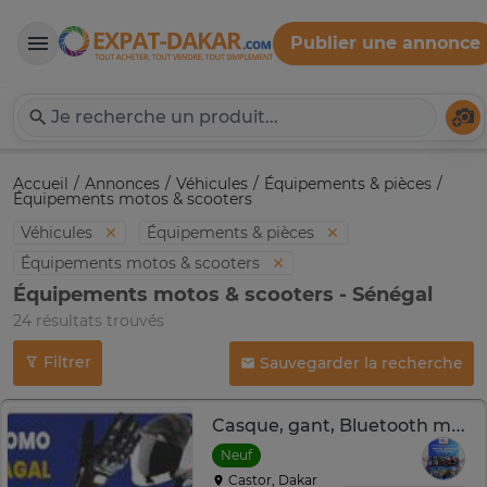
Publier une annonce
Expat-Dakar
Té
Accueil
Annonces
Véhicules
Équipements & pièces
Équipements motos & scooters
Véhicules
Équipements & pièces
Équipements motos & scooters
Équipements motos & scooters - Sénégal
24 résultats trouvés
Filtrer
Sauvegarder la recherche
Casque, gant, Bluetooth moto
Neuf
Castor, Dakar