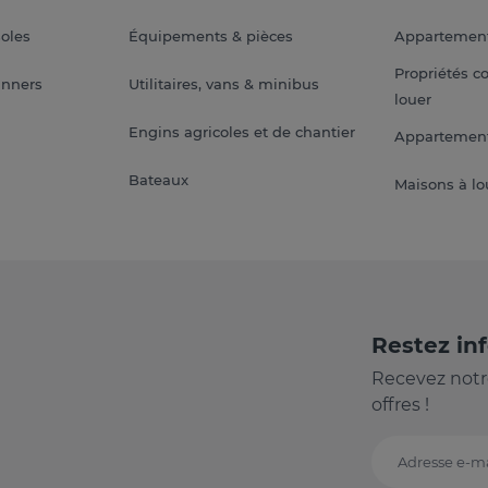
soles
Équipements & pièces
Appartemen
Propriétés c
anners
Utilitaires, vans & minibus
louer
Engins agricoles et de chantier
Appartement
Bateaux
Maisons à lo
Restez in
Recevez notr
offres !
Adresse e-ma