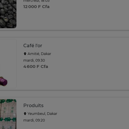
mercredi, 18:05
12 000 F Cfa
Café l’or
Amitié, Dakar
mardi, 09:30
4 600 F Cfa
Produits
Yeumbeul, Dakar
mardi, 09:20