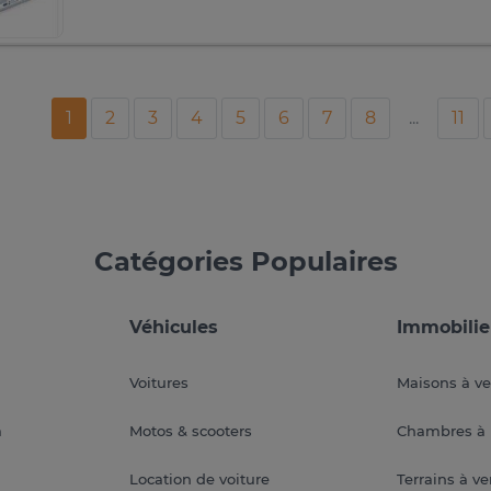
1
2
3
4
5
6
7
8
...
11
Catégories Populaires
Véhicules
Immobilie
Voitures
Maisons à v
a
Motos & scooters
Chambres à 
Location de voiture
Terrains à v